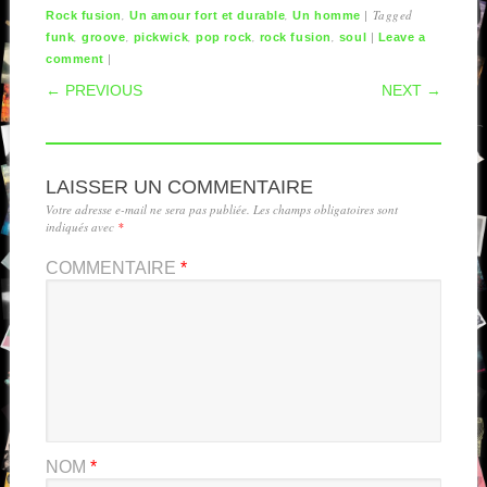
,
,
|
Tagged
Rock fusion
Un amour fort et durable
Un homme
,
,
,
,
,
|
funk
groove
pickwick
pop rock
rock fusion
soul
Leave a
|
comment
POST NAVIGATION
← PREVIOUS
NEXT →
LAISSER UN COMMENTAIRE
Votre adresse e-mail ne sera pas publiée.
Les champs obligatoires sont
indiqués avec
*
COMMENTAIRE
*
NOM
*