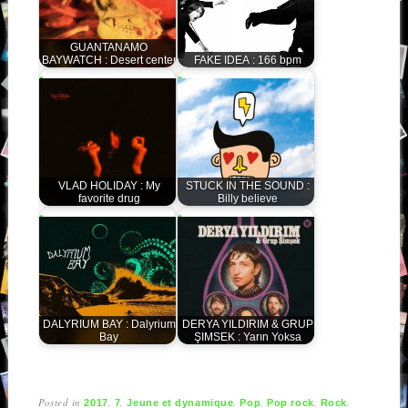
GUANTANAMO
BAYWATCH : Desert center
FAKE IDEA : 166 bpm
VLAD HOLIDAY : My
STUCK IN THE SOUND :
favorite drug
Billy believe
DALYRIUM BAY : Dalyrium
DERYA YILDIRIM & GRUP
Bay
ŞIMSEK : Yar​ı​n Yoksa
Posted in
,
,
,
,
,
,
2017
7
Jeune et dynamique
Pop
Pop rock
Rock