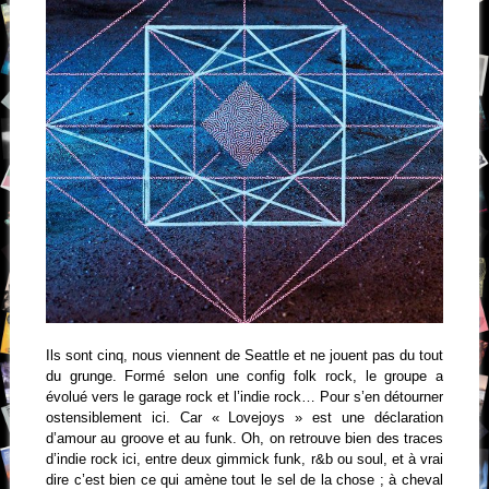
Ils sont cinq, nous viennent de Seattle et ne jouent pas du tout
du grunge. Formé selon une config folk rock, le groupe a
évolué vers le garage rock et l’indie rock… Pour s’en détourner
ostensiblement ici. Car « Lovejoys » est une déclaration
d’amour au groove et au funk. Oh, on retrouve bien des traces
d’indie rock ici, entre deux gimmick funk, r&b ou soul, et à vrai
dire c’est bien ce qui amène tout le sel de la chose ; à cheval