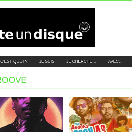
C’EST QUOI ?
JE SUIS
JE CHERCHE…
AVEC…
ROOVE
09.07.25
18.10.24
ARC DE SOLEIL : LUMIN
THE BROOKS : SOON AS I
RAIN
CAN
Sous ce pseudonyme un peu perché se
The Brooks m’avait été catapulté par son
cache Daniel Kadawatha, un...
label comme une pépite...