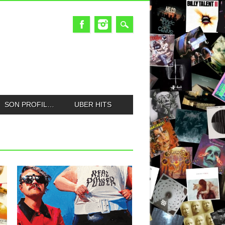
SON PROFIL…
UBER HITS
03.04.24
GOSSIP : REAL POWER
C’est l’arlésienne ; un groupe naît, fait un
carton, un ou plusieurs...