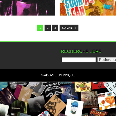
▶
▶
1
2
3
SUIVANT »
RECHERCHE LIBRE
© ADOPTE UN DISQUE