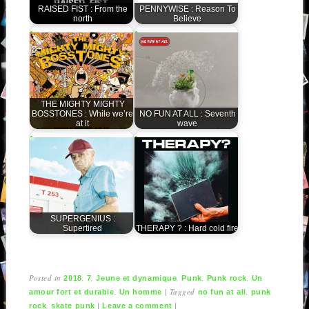
RAISED FIST : From the
PENNYWISE : Reason To
north
Believe
THE MIGHTY MIGHTY
BOSSTONES : While we’re
NO FUN AT ALL : Seventh
at it
wave
SUPERGENIUS :
Supertired
THERAPY ? : Hard cold fire
Posted in
,
,
,
,
,
2018
7
Jeune et dynamique
Punk
Punk rock
Un
,
|
Tagged
,
amour fort et durable
Un homme
no fun at all
punk
,
|
|
rock
skate punk
Leave a comment