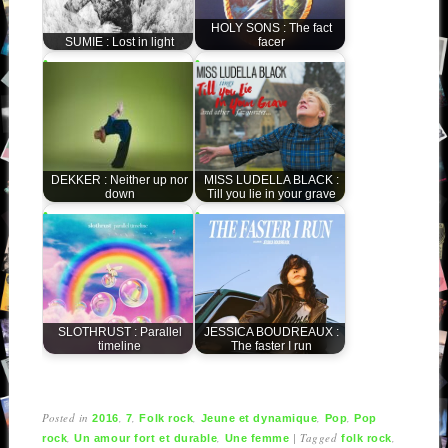
HOLY SONS : The fact
SUMIE : Lost in light
facer
DEKKER : Neither up nor
MISS LUDELLA BLACK :
down
Till you lie in your grave
SLOTHRUST : Parallel
JESSICA BOUDREAUX :
timeline
The faster I run
Posted in
,
,
,
,
,
2016
7
Folk rock
Jeune et dynamique
Pop
Pop
,
,
|
Tagged
,
rock
Un amour fort et durable
Une femme
folk rock