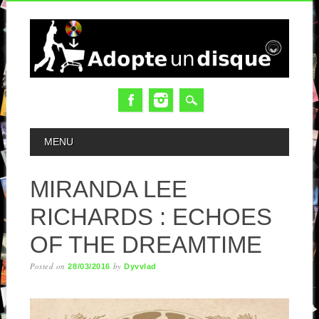
MAIN MENU
MENU
MIRANDA LEE
RICHARDS : ECHOES
OF THE DREAMTIME
Posted on
by
28/03/2016
Dyvvlad