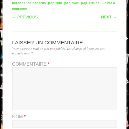
,
,
,
|
miranda lee richards
pop folk
pop rock
pop sixties
Leave a
|
comment
POST NAVIGATION
← PREVIOUS
NEXT →
LAISSER UN COMMENTAIRE
Votre adresse e-mail ne sera pas publiée.
Les champs obligatoires sont
indiqués avec
*
COMMENTAIRE
*
NOM
*