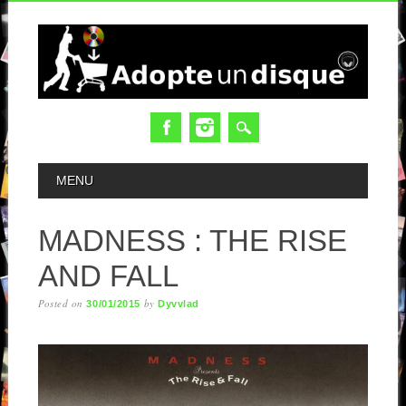
MAIN MENU
MENU
MADNESS : THE RISE
AND FALL
Posted on
by
30/01/2015
Dyvvlad