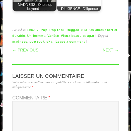
MADNESS : One step
beyond…
DILIGENCE : Diligence
Posted in
,
,
,
,
,
,
1982
7
Pop
Pop rock
Reggae
Ska
Un amour fort et
,
,
,
|
Tagged
durable
Un homme
Variété
Vieux beau / cougar
,
,
|
|
madness
pop rock
ska
Leave a comment
POST NAVIGATION
← PREVIOUS
NEXT →
LAISSER UN COMMENTAIRE
Votre adresse e-mail ne sera pas publiée.
Les champs obligatoires sont
indiqués avec
*
COMMENTAIRE
*