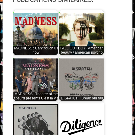
MADNESS : Can't touch us
FALL OUT BOY : American
now
beauty / american psycho
MADNESS : Theatre of the
absurd presents C'est la vie
DISPATCH : Break our fall