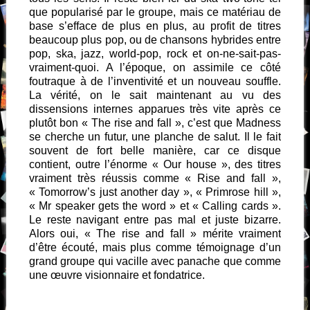
que popularisé par le groupe, mais ce matériau de
base s’efface de plus en plus, au profit de titres
beaucoup plus pop, ou de chansons hybrides entre
pop, ska, jazz, world-pop, rock et on-ne-sait-pas-
vraiment-quoi. A l’époque, on assimile ce côté
foutraque à de l’inventivité et un nouveau souffle.
La vérité, on le sait maintenant au vu des
dissensions internes apparues très vite après ce
plutôt bon « The rise and fall », c’est que Madness
se cherche un futur, une planche de salut. Il le fait
souvent de fort belle manière, car ce disque
contient, outre l’énorme « Our house », des titres
vraiment très réussis comme « Rise and fall »,
« Tomorrow’s just another day », « Primrose hill »,
« Mr speaker gets the word » et « Calling cards ».
Le reste navigant entre pas mal et juste bizarre.
Alors oui, « The rise and fall » mérite vraiment
d’être écouté, mais plus comme témoignage d’un
grand groupe qui vacille avec panache que comme
une œuvre visionnaire et fondatrice.