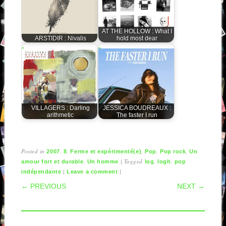
AT THE HOLLOW : What I
ARSTIDIR : Nivalis
hold most dear
VILLAGERS : Darling
JESSICA BOUDREAUX :
arithmetic
The faster I run
Posted in
,
,
,
,
,
2007
8
Ferme et expérimenté(e)
Pop
Pop rock
Un
,
|
Tagged
,
,
amour fort et durable
Un homme
log
logh
pop
|
|
indépendante
Leave a comment
POST NAVIGATION
← PREVIOUS
NEXT →