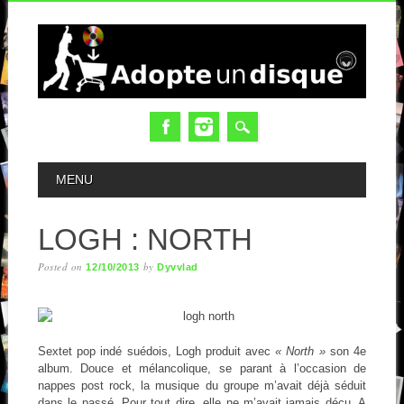
MAIN MENU
MENU
LOGH : NORTH
Posted on
by
12/10/2013
Dyvvlad
Sextet pop indé suédois, Logh produit avec
« North »
son 4e
album. Douce et mélancolique, se parant à l’occasion de
nappes post rock, la musique du groupe m’avait déjà séduit
dans le passé. Pour tout dire, elle ne m’avait jamais déçu. A