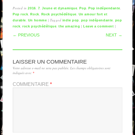
Posted in
,
,
,
,
,
2016
7
Jeune et dynamique
Pop
Pop indépendante
,
,
,
Pop rock
Rock
Rock psychédélique
Un amour fort et
,
|
Tagged
,
,
durable
Un homme
indie pop
pop indépendante
pop
,
,
|
|
rock
rock psychédélique
the amazing
Leave a comment
POST NAVIGATION
← PREVIOUS
NEXT →
LAISSER UN COMMENTAIRE
Votre adresse e-mail ne sera pas publiée.
Les champs obligatoires sont
indiqués avec
*
COMMENTAIRE
*