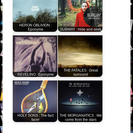
HERON OBLIVION :
Eponyme
SUBWAY : Hide and seek
THE FATALES : Great
REVELINO : Eponyme
surround
HOLY SONS : The fact
THE MORGANATICS : We
facer
come from the stars