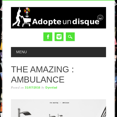
MAIN MENU
MENU
THE AMAZING :
AMBULANCE
Posted on
by
31/07/2016
Dyvvlad