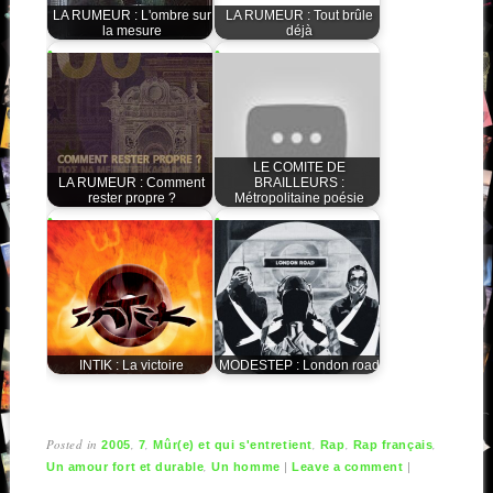
LA RUMEUR : L'ombre sur
LA RUMEUR : Tout brûle
la mesure
déjà
LE COMITE DE
LA RUMEUR : Comment
BRAILLEURS :
rester propre ?
Métropolitaine poésie
INTIK : La victoire
MODESTEP : London road
Posted in
,
,
,
,
,
2005
7
Mûr(e) et qui s'entretient
Rap
Rap français
,
|
|
Un amour fort et durable
Un homme
Leave a comment