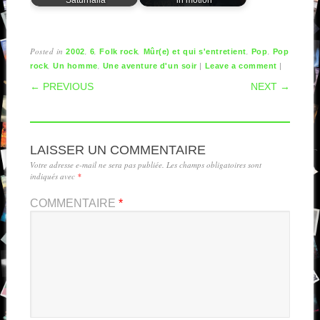
Posted in
,
,
,
,
,
2002
6
Folk rock
Mûr(e) et qui s'entretient
Pop
Pop
,
,
|
|
rock
Un homme
Une aventure d'un soir
Leave a comment
POST NAVIGATION
← PREVIOUS
NEXT →
LAISSER UN COMMENTAIRE
Votre adresse e-mail ne sera pas publiée.
Les champs obligatoires sont
indiqués avec
*
COMMENTAIRE
*