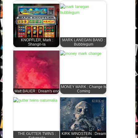
KNOPFLER, Mark :
MARK LANEGAN BAND :
Shangri-la
Bubblegum
MONEY MARK : Change Is
Matt BAUER : Dream's end
Coming
THE GUTTER TWINS :
KIRK WINDSTEIN : Dream
Saturnalia
in motion