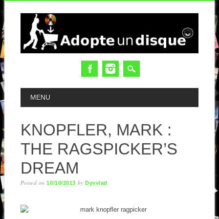
MAIN MENU
MENU
KNOPFLER, MARK :
THE RAGSPICKER’S
DREAM
Posted on
by
10/10/2013
Dyvvlad