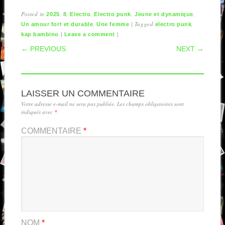
Posted in
,
,
,
,
,
2025
8
Electro
Electro punk
Jeune et dynamique
,
|
Tagged
,
Un amour fort et durable
Une femme
electro punk
|
|
kap bambino
Leave a comment
POST NAVIGATION
← PREVIOUS
NEXT →
LAISSER UN COMMENTAIRE
Votre adresse e-mail ne sera pas publiée.
Les champs obligatoires sont
indiqués avec
*
COMMENTAIRE
*
NOM
*