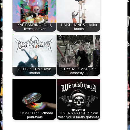
KAP BAMBINO : Dust,
HAIKU HANDS : Haiku
fierce, forever
hands
ALT BLK ERA : Rave
CRYSTAL CASTLES :
imortal
Amnesty (I)
FILMMAKER : Fictional
DIVERS ARTISTES : We
portrayals
wish you a merry gothmas