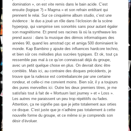
domination », on est vite remis dans le bain acide. C’est
ensuite (logique ?) « Magma » et son refrain entêtant qui
prennent le relai. Sur ce cinquième album studio, c’est une
évidence : le duo a joué un rôle dans l’éclosion de la scène
hyperpop, qui vampirise ses sonorités sans pour autant égaler
son magnétisme. Et prend ses racines là où la synthwave les
prend aussi : dans la musique des démos informatiques des
années 90, quand les amstrad cpc et amiga 500 dominaient le
monde. Kap Bambino y ajoute des influences hardcore techno,
et bien sûr ces mélodies plus sucrées typiques. Et ok, tout ça
ressemble pas mal à ce qu’on connaissait déjà du groupe,
avec un petit quelque chose en plus. On devrait donc être
comblés. Mais ici, au contraire des disques précédents, je
trouve que la rudesse est contrebalancée par une certaine
rondeur, et celle-ci me convient moins. Bien sûr, il y a toujours
des pures merveilles ici. Outre les deux premiers titres, je me
satisfais tout à fait de « Mortuum last journey » et « Loss ».
Les autres me paraissent un peu trop répétitifs ou fades.
Attention, ça ne signifie pas que je jette totalement aux orties
ce disque. C’est juste que je n’adhère pas totalement à cette
nouvelle forme du groupe, et ce même si je comprends son
désir d’évoluer.