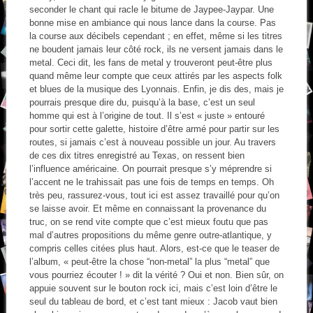
seconder le chant qui racle le bitume de Jaypee-Jaypar. Une
bonne mise en ambiance qui nous lance dans la course. Pas
la course aux décibels cependant ; en effet, même si les titres
ne boudent jamais leur côté rock, ils ne versent jamais dans le
metal. Ceci dit, les fans de metal y trouveront peut-être plus
quand même leur compte que ceux attirés par les aspects folk
et blues de la musique des Lyonnais. Enfin, je dis des, mais je
pourrais presque dire du, puisqu’à la base, c’est un seul
homme qui est à l’origine de tout. Il s’est « juste » entouré
pour sortir cette galette, histoire d’être armé pour partir sur les
routes, si jamais c’est à nouveau possible un jour. Au travers
de ces dix titres enregistré au Texas, on ressent bien
l’influence américaine. On pourrait presque s’y méprendre si
l’accent ne le trahissait pas une fois de temps en temps. Oh
très peu, rassurez-vous, tout ici est assez travaillé pour qu’on
se laisse avoir. Et même en connaissant la provenance du
truc, on se rend vite compte que c’est mieux foutu que pas
mal d’autres propositions du même genre outre-atlantique, y
compris celles citées plus haut. Alors, est-ce que le teaser de
l’album, « peut-être la chose “non-metal” la plus “metal” que
vous pourriez écouter ! » dit la vérité ? Oui et non. Bien sûr, on
appuie souvent sur le bouton rock ici, mais c’est loin d’être le
seul du tableau de bord, et c’est tant mieux : Jacob vaut bien