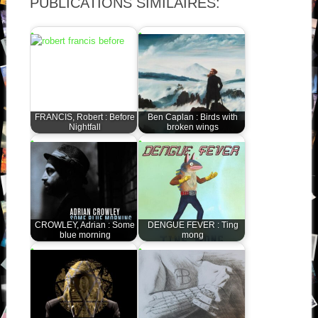
PUBLICATIONS SIMILAIRES:
FRANCIS, Robert : Before
Ben Caplan : Birds with
Nightfall
broken wings
CROWLEY, Adrian : Some
DENGUE FEVER : Ting
blue morning
mong