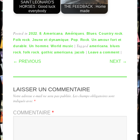
SAINT LEONARD'S
HORSES : Good luck
THE FEEDBACK : Home
everybody
made
Posted in
,
,
,
,
,
,
2022
8
Americana
Amériques
Blues
Country rock
,
,
,
,
Folk rock
Jeune et dynamique
Pop
Rock
Un amour fort et
,
,
|
Tagged
,
durable
Un homme
World music
americana
blues
,
,
,
|
|
rock
folk rock
gothic americana
jacob
Leave a comment
POST NAVIGATION
← PREVIOUS
NEXT →
LAISSER UN COMMENTAIRE
Votre adresse e-mail ne sera pas publiée.
Les champs obligatoires sont
indiqués avec
*
COMMENTAIRE
*