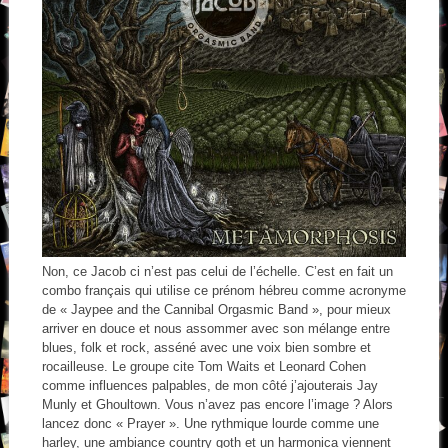
Non, ce Jacob ci n’est pas celui de l’échelle. C’est en fait un
combo français qui utilise ce prénom hébreu comme acronyme
de « Jaypee and the Cannibal Orgasmic Band », pour mieux
arriver en douce et nous assommer avec son mélange entre
blues, folk et rock, asséné avec une voix bien sombre et
rocailleuse. Le groupe cite Tom Waits et Leonard Cohen
comme influences palpables, de mon côté j’ajouterais Jay
Munly et Ghoultown. Vous n’avez pas encore l’image ? Alors
lancez donc « Prayer ». Une rythmique lourde comme une
harley, une ambiance country goth et un harmonica viennent