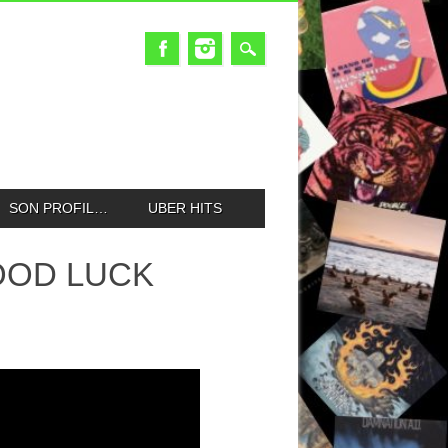
SON PROFIL…
UBER HITS
OOD LUCK