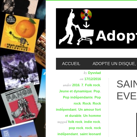
MAIN MENU
ACCUEIL
ADOPTE UN DISQUE, 
by
Dyvvlad
on
17/12/2016
SAI
under
,
,
,
2016
7
Folk rock
,
,
Jeune et dynamique
Pop
EV
,
Pop indépendante
Pop
,
,
rock
Rock
Rock
,
indépendant
Un amour fort
,
et durable
Un homme
tagged
,
,
folk rock
indie rock
,
,
pop rock
rock
rock
,
indépendant
saint leonard