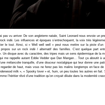
l’ai pas vu arriver. De son angleterre natale, Saint Leonard nous envoie un 
 rock indé. Les influences et époques s’entrechoquent, la voix très légèreme
ier le tout. Ainsi, si « Well well well » peut nous mettre sur la piste d’u
e propos sur un rock indé / alternatif des familles. C’est quelque part en
. Un disque avec du caractère, des tripes mais un sens épidermique de la mél
 qui me rappelle autant Eddie Vedder que Dan Mangan… Tout ça aboutit à un
’une mélancolie tranquille, d’une douceur nostalgique qui leur donne une pat
regarder de haut, mais vous ne ferez pas les malins longtemps en face de 
nderwood milk », « Spooky lover » et, hum, un peu toutes les autres en fait. 
mme l’héritier rêvé d’une tradition qu’on croyait diluée dans la modernité cra