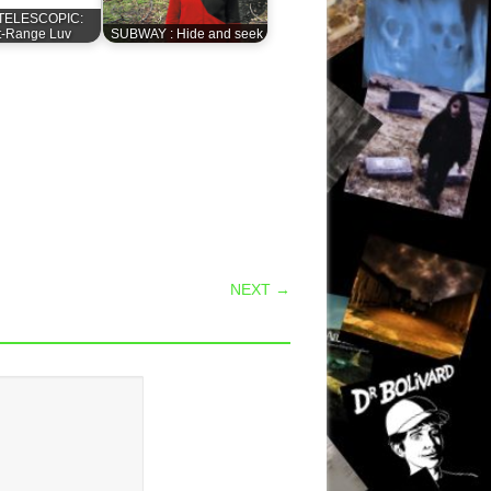
TELESCOPIC:
t-Range Luv
SUBWAY : Hide and seek
NEXT →