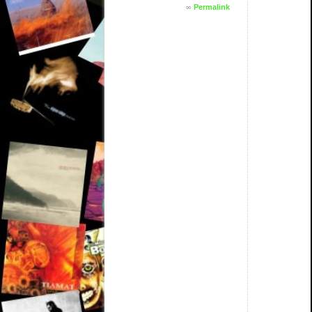
∞
Permalink