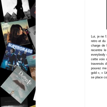
Lui, je ne 
retro et du
charge de l
recentre l
everybody »
cette voix
traversés d
pouvez me 
gold », « U
se place co