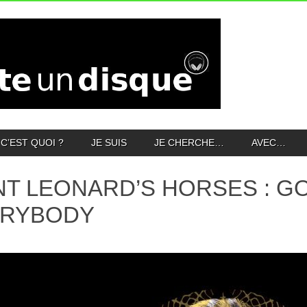
C’EST QUOI ?
JE SUIS
JE CHERCHE…
AVEC…
NT LEONARD’S HORSES : G
ERYBODY