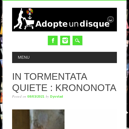
MAIN MENU
MENU
IN TORMENTATA
QUIETE : KRONONOTA
Posted on
by
08/03/2021
Dyvvlad