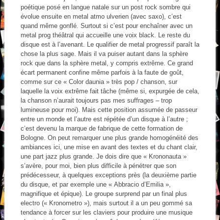
poétique posé en langue natale sur un post rock sombre qui
évolue ensuite en metal atmo ulverien (avec saxo), c’est
quand même gonflé. Surtout si c’est pour enchaîner avec un
metal prog théâtral qui accueille une voix black. Le reste du
disque est à l’avenant. Le qualifier de metal progressif paraît la
chose la plus sage. Mais il va puiser autant dans la sphère
rock que dans la sphère metal, y compris extrême. Ce grand
écart permanent confine même parfois à la faute de goût,
comme sur ce « Color daunia » très pop / chanson, sur
laquelle la voix extrême fait tâche (même si, expurgée de cela,
la chanson n’aurait toujours pas mes suffrages – trop
lumineuse pour moi). Mais cette position assumée de passeur
entre un monde et l’autre est répétée d’un disque à l’autre ;
c’est devenu la marque de fabrique de cette formation de
Bologne. On peut remarquer une plus grande homogénéité des
ambiances ici, une mise en avant des textes et du chant clair,
une part jazz plus grande. Je dois dire que « Krononauta »
s’avère, pour moi, bien plus difficile à pénétrer que son
prédécesseur, à quelques exceptions près (la deuxième partie
du disque, et par exemple une « Abbracio d’Emilia »,
magnifique et épique). Le groupe surprend par un final plus
electro (« Kronometro »), mais surtout il a un peu gommé sa
tendance à forcer sur les claviers pour produire une musique