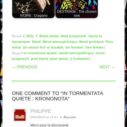
DESTRAGE : The chosen
IVOIRE : Uragano
one
Posted in
,
,
,
,
2021
7
Black metal
Hard progressif
Jeune et
,
,
,
,
dynamique
Metal
Metal atmosphérique
Metal gothique
Post
,
,
,
|
metal
Un amour fort et durable
Un homme
Une femme
Tagged
,
,
in tormentata quiete
metal atmosphérique
metal
,
,
|
|
progressif
post black
post metal
1 Comment
POST NAVIGATION
← PREVIOUS
NEXT →
ONE COMMENT TO “IN TORMENTATA
QUIETE : KRONONOTA”
PHILIPPE
09/03/2021 at 15:03
•
Répondre
Merci pour la découverte