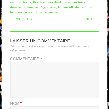
,
,
,
atmosphérique
Post hardcore
Punk
Un amour fort et
,
|
Tagged
,
,
durable
Un homme
emo
impure wilhelmina
post
,
|
|
hardcore
suisse
Leave a comment
POST NAVIGATION
← PREVIOUS
NEXT →
LAISSER UN COMMENTAIRE
Votre adresse e-mail ne sera pas publiée.
Les champs obligatoires sont
indiqués avec
*
COMMENTAIRE
*
NOM
*