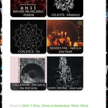
IMPURE WILHELMINA :
Antidote
CELESTE : Infidele(s)
SENSES FAIL : Hell is in
COALESCE : Ox
your head
CALLIGRAM : The eye is
the first circle
HOPE DRONE : Void lustre
Posted in
,
,
,
,
,
2014
7
Emo
Jeune et dynamique
Metal
Metal