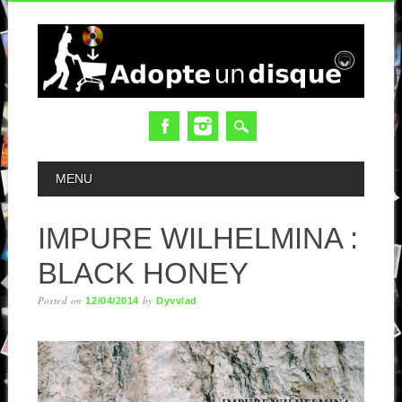
MAIN MENU
MENU
IMPURE WILHELMINA :
BLACK HONEY
Posted on
by
12/04/2014
Dyvvlad