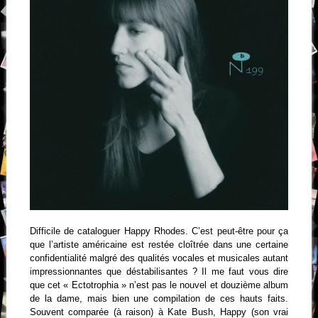
Difficile de cataloguer Happy Rhodes. C’est peut-être pour ça
que l’artiste américaine est restée cloîtrée dans une certaine
confidentialité malgré des qualités vocales et musicales autant
impressionnantes que déstabilisantes ? Il me faut vous dire
que cet « Ectotrophia » n’est pas le nouvel et douzième album
de la dame, mais bien une compilation de ces hauts faits.
Souvent comparée (à raison) à Kate Bush, Happy (son vrai