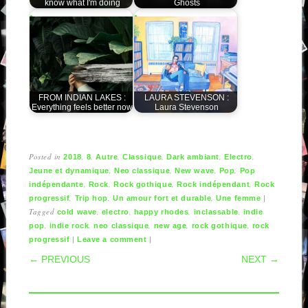
know what I'm doing
Ghosts
FROM INDIAN LAKES :
LAURA STEVENSON :
Everything feels better now
Laura Stevenson
Posted in
,
,
,
,
,
,
2018
8
Autre
Classique
Dark ambiant
Electro
,
,
,
,
Jeune et dynamique
Neo classique
New wave
Pop
Pop
,
,
,
,
indépendante
Rock
Rock gothique
Rock indépendant
Rock
,
,
,
|
progressif
Trip hop
Un amour fort et durable
Une femme
Tagged
,
,
,
,
cold wave
electro
happy rhodes
inclassable
indie
,
,
,
,
,
pop
indie rock
neo classique
new age
rock gothique
rock
|
|
progressif
Leave a comment
POST NAVIGATION
← PREVIOUS
NEXT →