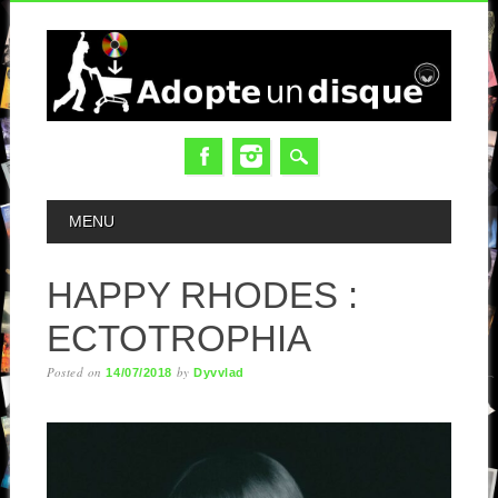
MAIN MENU
MENU
HAPPY RHODES :
ECTOTROPHIA
Posted on
by
14/07/2018
Dyvvlad