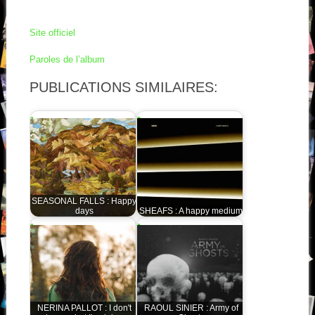
Site officiel
Paroles de l’album
PUBLICATIONS SIMILAIRES:
SEASONAL FALLS : Happy
days
SHEAFS : A happy medium
NERINA PALLOT : I don't
RAOUL SINIER : Army of