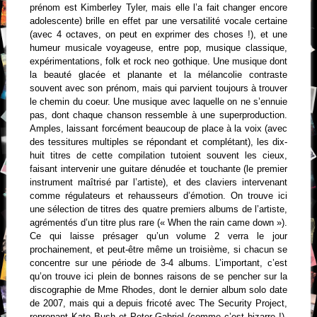
prénom est Kimberley Tyler, mais elle l’a fait changer encore
adolescente) brille en effet par une versatilité vocale certaine
(avec 4 octaves, on peut en exprimer des choses !), et une
humeur musicale voyageuse, entre pop, musique classique,
expérimentations, folk et rock neo gothique. Une musique dont
la beauté glacée et planante et la mélancolie contraste
souvent avec son prénom, mais qui parvient toujours à trouver
le chemin du coeur. Une musique avec laquelle on ne s’ennuie
pas, dont chaque chanson ressemble à une superproduction.
Amples, laissant forcément beaucoup de place à la voix (avec
des tessitures multiples se répondant et complétant), les dix-
huit titres de cette compilation tutoient souvent les cieux,
faisant intervenir une guitare dénudée et touchante (le premier
instrument maîtrisé par l’artiste), et des claviers intervenant
comme régulateurs et rehausseurs d’émotion. On trouve ici
une sélection de titres des quatre premiers albums de l’artiste,
agrémentés d’un titre plus rare (« When the rain came down »).
Ce qui laisse présager qu’un volume 2 verra le jour
prochainement, et peut-être même un troisième, si chacun se
concentre sur une période de 3-4 albums. L’important, c’est
qu’on trouve ici plein de bonnes raisons de se pencher sur la
discographie de Mme Rhodes, dont le dernier album solo date
de 2007, mais qui a depuis fricoté avec The Security Project,
reprenant Kate Bush et Peter Gabriel (comme c’est bizarre !).