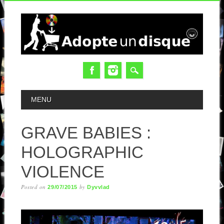
MAIN MENU
MENU
GRAVE BABIES :
HOLOGRAPHIC
VIOLENCE
Posted on
by
29/07/2015
Dyvvlad