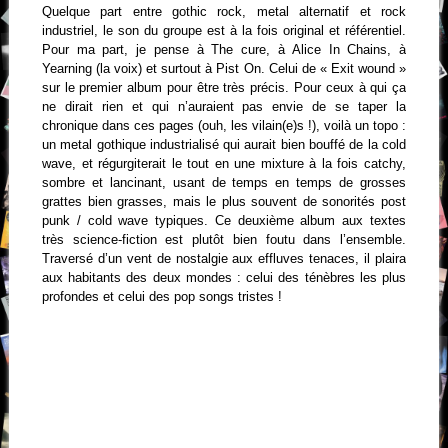
Quelque part entre gothic rock, metal alternatif et rock
industriel, le son du groupe est à la fois original et référentiel.
Pour ma part, je pense à The cure, à Alice In Chains, à
Yearning (la voix) et surtout à Pist On. Celui de « Exit wound »
sur le premier album pour être très précis. Pour ceux à qui ça
ne dirait rien et qui n’auraient pas envie de se taper la
chronique dans ces pages (ouh, les vilain(e)s !), voilà un topo :
un metal gothique industrialisé qui aurait bien bouffé de la cold
wave, et régurgiterait le tout en une mixture à la fois catchy,
sombre et lancinant, usant de temps en temps de grosses
grattes bien grasses, mais le plus souvent de sonorités post
punk / cold wave typiques. Ce deuxième album aux textes
très science-fiction est plutôt bien foutu dans l’ensemble.
Traversé d’un vent de nostalgie aux effluves tenaces, il plaira
aux habitants des deux mondes : celui des ténèbres les plus
profondes et celui des pop songs tristes !