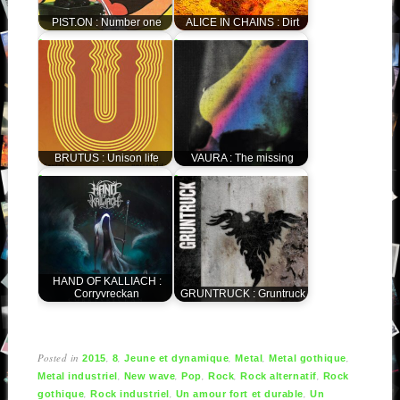
PIST.ON : Number one
ALICE IN CHAINS : Dirt
BRUTUS : Unison life
VAURA : The missing
HAND OF KALLIACH :
Corryvreckan
GRUNTRUCK : Gruntruck
Posted in
,
,
,
,
,
2015
8
Jeune et dynamique
Metal
Metal gothique
,
,
,
,
,
Metal industriel
New wave
Pop
Rock
Rock alternatif
Rock
,
,
,
gothique
Rock industriel
Un amour fort et durable
Un