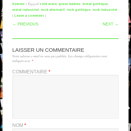
|
Tagged
,
,
,
homme
cold wave
grave babies
metal gothique
,
,
,
metal industriel
rock alternatif
rock gothique
rock industriel
|
|
Leave a comment
POST NAVIGATION
← PREVIOUS
NEXT →
LAISSER UN COMMENTAIRE
Votre adresse e-mail ne sera pas publiée.
Les champs obligatoires sont
indiqués avec
*
COMMENTAIRE
*
NOM
*