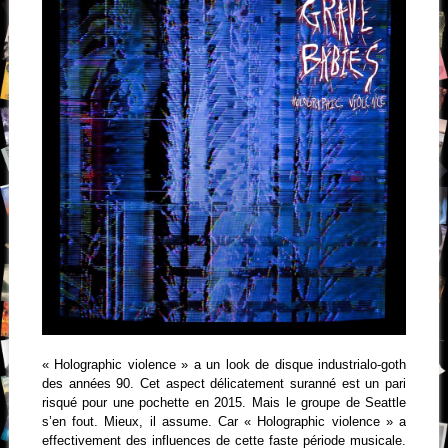
« Holographic violence » a un look de disque industrialo-goth
des années 90. Cet aspect délicatement suranné est un pari
risqué pour une pochette en 2015. Mais le groupe de Seattle
s’en fout. Mieux, il assume. Car « Holographic violence » a
effectivement des influences de cette faste période musicale.