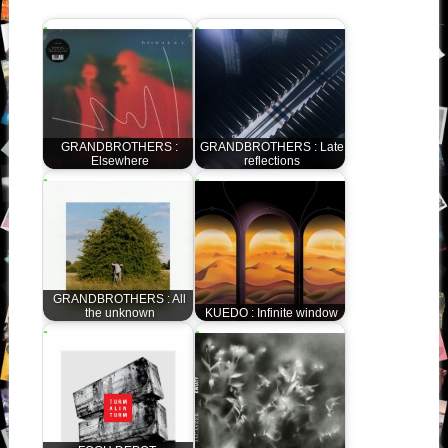
GRANDBROTHERS :
GRANDBROTHERS : Late
Elsewhere
reflections
GRANDBROTHERS : All
the unknown
KUEDO : Infinite window