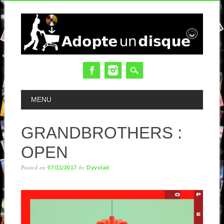
MAIN MENU
MENU
GRANDBROTHERS :
OPEN
Posted on
by
07/11/2017
Dyvvlad