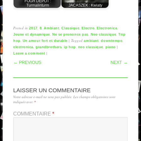
FOGH DEPOT :
Turmalinturm
JACASZEK : Kwiaty
Posted in
,
,
,
,
,
,
2017
8
Ambiant
Classique
Electro
Electronica
,
,
,
Jeune et dynamique
Ne se prononce pas
Neo classique
Trip
,
|
Tagged
,
,
hop
Un amour fort et durable
ambiant
downtempo
,
,
,
,
|
electronica
grandbrothers
ip hop
neo classique
piano
|
Leave a comment
POST NAVIGATION
← PREVIOUS
NEXT →
LAISSER UN COMMENTAIRE
Votre adresse e-mail ne sera pas publiée.
Les champs obligatoires sont
indiqués avec
*
COMMENTAIRE
*