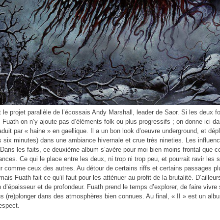
t le projet parallèle de l’écossais Andy Marshall, leader de Saor. Si les deux 
 Fuath on n’y ajoute pas d’éléments folk ou plus progressifs ; on donne ici dan
aduit par « haine » en gaellique. Il a un bon look d’oeuvre underground, et dépl
 six minutes) dans une ambiance hivernale et crue très nineties. Les influen
ns les faits, ce deuxième album s’avère pour moi bien moins frontal que ce
nces. Ce qui le place entre les deux, ni trop ni trop peu, et pourrait ravir les 
r comme ceux des autres. Au détour de certains riffs et certains passages pl
mais Fuath fait ce qu’il faut pour les atténuer au profit de la brutalité. D’ailleur
n d’épaisseur et de profondeur. Fuath prend le temps d’explorer, de faire vivre
s (re)plonger dans des atmosphères bien connues. Au final, « II » est un albu
espect.