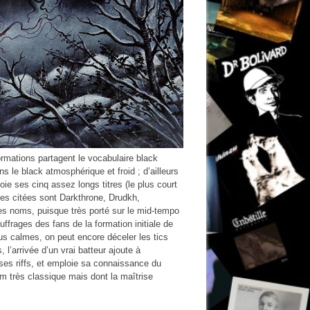
formations partagent le vocabulaire black
s le black atmosphérique et froid ; d’ailleurs
oie ses cinq assez longs titres (le plus court
ces citées sont Darkthrone, Drudkh,
s noms, puisque très porté sur le mid-tempo
suffrages des fans de la formation initiale de
us calmes, on peut encore déceler les tics
s, l’arrivée d’un vrai batteur ajoute à
 ses riffs, et emploie sa connaissance du
m très classique mais dont la maîtrise