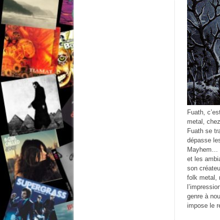
Fuath, c’es
metal, chez
Fuath se tr
dépasse les
Mayhem… Da
et les ambia
son créateu
folk metal, 
l’impressio
genre à nou
impose le r