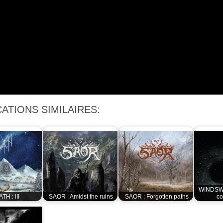
ATIONS SIMILAIRES:
WINDSWE
TH : III
SAOR : Amidst the ruins
SAOR : Forgotten paths
co