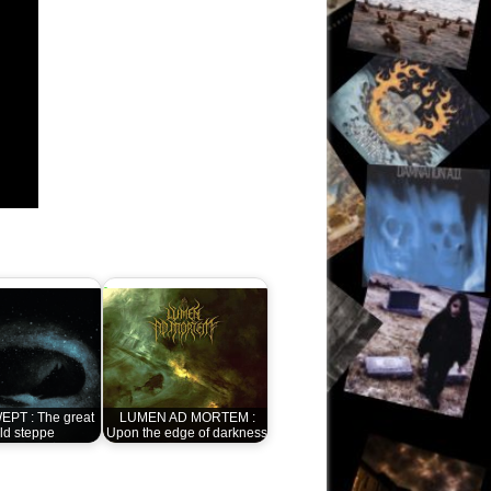
PT : The great
LUMEN AD MORTEM :
ld steppe
Upon the edge of darkness