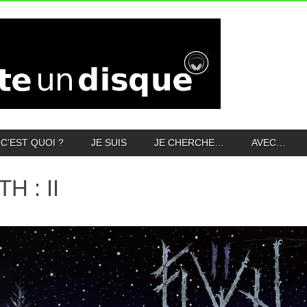
C’EST QUOI ?
JE SUIS
JE CHERCHE…
AVEC…
H : II