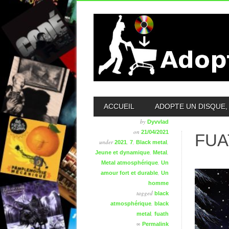
MAIN MENU
ACCUEIL
ADOPTE UN DISQUE, 
by
Dyvvlad
on
21/04/2021
FUAT
under
,
,
,
2021
7
Black metal
,
,
Jeune et dynamique
Metal
,
Metal atmosphérique
Un
,
amour fort et durable
Un
homme
tagged
black
,
atmosphérique
black
,
metal
fuath
∞
Permalink