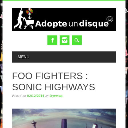
MAIN MENU
MENU
FOO FIGHTERS :
SONIC HIGHWAYS
Posted on
by
02/12/2014
Dyvvlad