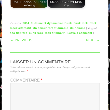
RATTLESNAKES : End of
SMASHING PUMPKINS :
suffering
Cyr
Posted in
,
,
,
,
,
,
2014
8
Jeune et dynamique
Punk
Punk rock
Rock
,
,
|
Tagged
Rock alternatif
Un amour fort et durable
Un homme
,
,
|
|
foo fighters
punk rock
rock alternatif
Leave a comment
POST NAVIGATION
← PREVIOUS
NEXT →
LAISSER UN COMMENTAIRE
Votre adresse e-mail ne sera pas publiée.
Les champs obligatoires sont
indiqués avec
*
COMMENTAIRE
*