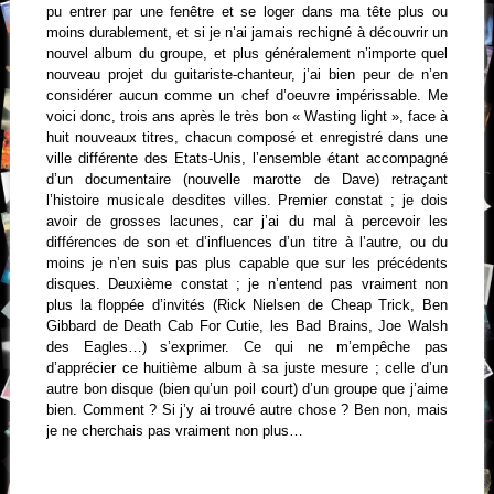
pu entrer par une fenêtre et se loger dans ma tête plus ou
moins durablement, et si je n’ai jamais rechigné à découvrir un
nouvel album du groupe, et plus généralement n’importe quel
nouveau projet du guitariste-chanteur, j’ai bien peur de n’en
considérer aucun comme un chef d’oeuvre impérissable. Me
voici donc, trois ans après le très bon « Wasting light », face à
huit nouveaux titres, chacun composé et enregistré dans une
ville différente des Etats-Unis, l’ensemble étant accompagné
d’un documentaire (nouvelle marotte de Dave) retraçant
l’histoire musicale desdites villes. Premier constat ; je dois
avoir de grosses lacunes, car j’ai du mal à percevoir les
différences de son et d’influences d’un titre à l’autre, ou du
moins je n’en suis pas plus capable que sur les précédents
disques. Deuxième constat ; je n’entend pas vraiment non
plus la floppée d’invités (Rick Nielsen de Cheap Trick, Ben
Gibbard de Death Cab For Cutie, les Bad Brains, Joe Walsh
des Eagles…) s’exprimer. Ce qui ne m’empêche pas
d’apprécier ce huitième album à sa juste mesure ; celle d’un
autre bon disque (bien qu’un poil court) d’un groupe que j’aime
bien. Comment ? Si j’y ai trouvé autre chose ? Ben non, mais
je ne cherchais pas vraiment non plus…