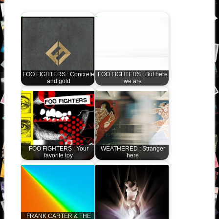
FOO FIGHTERS : Concrete
FOO FIGHTERS : But here
and gold
we are
FOO FIGHTERS : Your
WEATHERED : Stranger
favorite toy
here
FRANK CARTER & THE