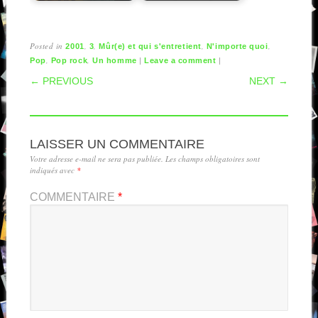
Posted in
,
,
,
,
2001
3
Mûr(e) et qui s'entretient
N'importe quoi
,
,
|
|
Pop
Pop rock
Un homme
Leave a comment
POST NAVIGATION
← PREVIOUS
NEXT →
LAISSER UN COMMENTAIRE
Votre adresse e-mail ne sera pas publiée.
Les champs obligatoires sont
indiqués avec
*
COMMENTAIRE
*