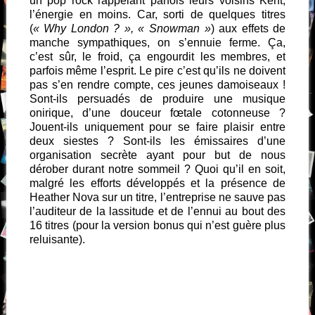
un pop rock rappelant parfois leurs voisins Kent,
l’énergie en moins. Car, sorti de quelques titres
(
« Why London ? », « Snowman »
) aux effets de
manche sympathiques, on s’ennuie ferme. Ça,
c’est sûr, le froid, ça engourdit les membres, et
parfois même l’esprit. Le pire c’est qu’ils ne doivent
pas s’en rendre compte, ces jeunes damoiseaux !
Sont-ils persuadés de produire une musique
onirique, d’une douceur fœtale cotonneuse ?
Jouent-ils uniquement pour se faire plaisir entre
deux siestes ? Sont-ils les émissaires d’une
organisation secrète ayant pour but de nous
dérober durant notre sommeil ? Quoi qu’il en soit,
malgré les efforts développés et la présence de
Heather Nova sur un titre, l’entreprise ne sauve pas
l’auditeur de la lassitude et de l’ennui au bout des
16 titres (pour la version bonus qui n’est guère plus
reluisante).