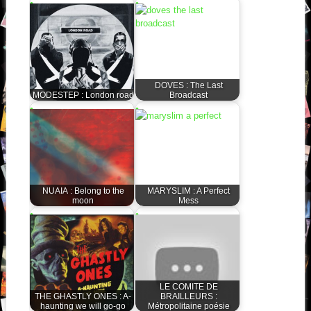
DOVES : The Last
MODESTEP : London road
Broadcast
NUAIA : Belong to the
MARYSLIM : A Perfect
moon
Mess
LE COMITE DE
THE GHASTLY ONES : A-
BRAILLEURS :
haunting we will go-go
Métropolitaine poésie