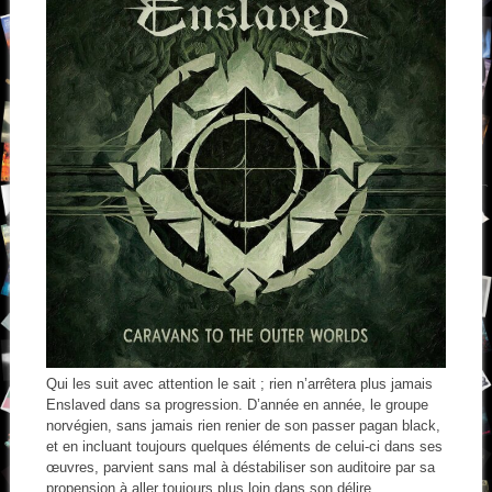
Qui les suit avec attention le sait ; rien n’arrêtera plus jamais
Enslaved dans sa progression. D’année en année, le groupe
norvégien, sans jamais rien renier de son passer pagan black,
et en incluant toujours quelques éléments de celui-ci dans ses
œuvres, parvient sans mal à déstabiliser son auditoire par sa
propension à aller toujours plus loin dans son délire