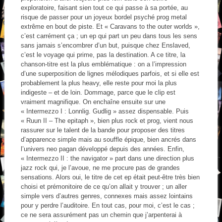
exploratoire, faisant sien tout ce qui passe à sa portée, au
risque de passer pour un joyeux bordel psyché prog metal
extrême en bout de piste. Et « Caravans to the outer worlds »,
c’est carrément ça ; un ep qui part un peu dans tous les sens
sans jamais s’encombrer d’un but, puisque chez Enslaved,
c’est le voyage qui prime, pas la destination. A ce titre, la
chanson-titre est la plus emblématique : on a l’impression
d’une superposition de lignes mélodiques parfois, et si elle est
probablement la plus heavy, elle reste pour moi la plus
indigeste – et de loin. Dommage, parce que le clip est
vraiment magnifique. On enchaîne ensuite sur une
« Intermezzo I : Lonnlig. Gudlig » assez dispensable. Puis
« Ruun II – The epitaph », bien plus rock et prog, vient nous
rassurer sur le talent de la bande pour proposer des titres
d’apparence simple mais au souffle épique, bien ancrés dans
l’univers neo pagan développé depuis des années. Enfin,
« Intermezzo II : the navigator » part dans une direction plus
jazz rock qui, je l’avoue, ne me procure pas de grandes
sensations. Alors oui, le titre de cet ep était peut-être très bien
choisi et prémonitoire de ce qu’on allait y trouver ; un aller
simple vers d’autres genres, connexes mais assez lointains
pour y perdre l’auditoire. En tout cas, pour moi, c’est le cas ;
ce ne sera assurément pas un chemin que j’arpenterai à