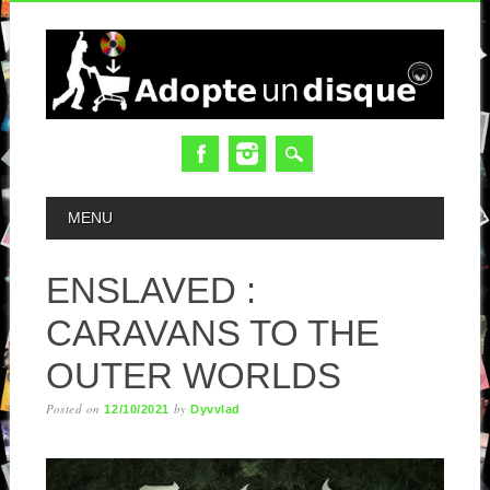
MAIN MENU
MENU
ENSLAVED :
CARAVANS TO THE
OUTER WORLDS
Posted on
by
12/10/2021
Dyvvlad