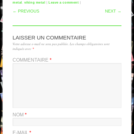
,
|
|
metal
viking metal
Leave a comment
POST NAVIGATION
← PREVIOUS
NEXT →
LAISSER UN COMMENTAIRE
Votre adresse e-mail ne sera pas publiée.
Les champs obligatoires sont
indiqués avec
*
COMMENTAIRE
*
NOM
*
E-MAIL
*