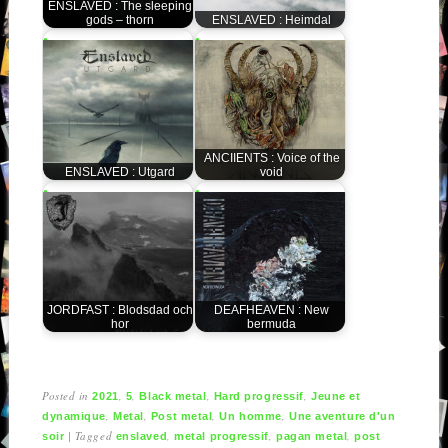
ENSLAVED : The sleeping
gods – thorn
ENSLAVED : Heimdal
ANCIIENTS : Voice of the
ENSLAVED : Utgard
void
JORDFAST : Blodsdad och
DEAFHEAVEN : New
hor
bermuda
Posted in
,
,
,
,
2021
5
Black metal
Hard progressif
Jeune et
,
,
,
,
dynamique
Metal
Post metal
Un homme
Une aventure d'un
|
Tagged
,
,
,
soir
enslaved
metal progressif
pagan metal
post