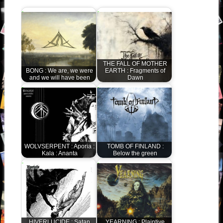
THE FALL OF MOTHER
BONG : We are, we were
EARTH : Fragments of
and we will have been
Dawn
WOLVSERPENT : Aporia :
TOMB OF FINLAND :
Kala : Ananta
Below the green
HIVERLUCIDE : Satan
YEARNING : Plaintive