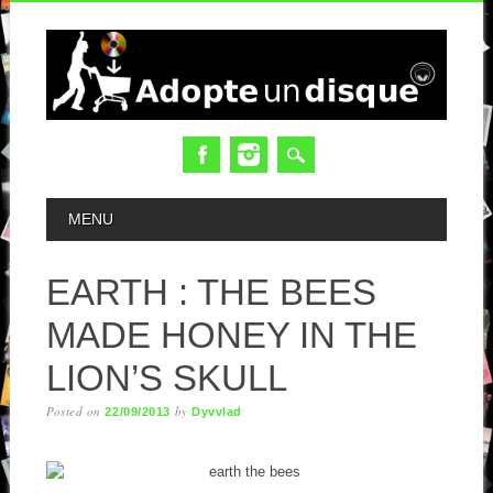
MAIN MENU
MENU
EARTH : THE BEES
MADE HONEY IN THE
LION’S SKULL
Posted on
by
22/09/2013
Dyvvlad