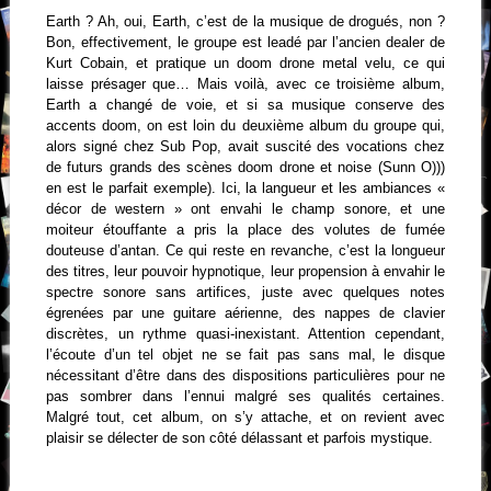
Earth ? Ah, oui, Earth, c’est de la musique de drogués, non ?
Bon, effectivement, le groupe est leadé par l’ancien dealer de
Kurt Cobain, et pratique un doom drone metal velu, ce qui
laisse présager que… Mais voilà, avec ce troisième album,
Earth a changé de voie, et si sa musique conserve des
accents doom, on est loin du deuxième album du groupe qui,
alors signé chez Sub Pop, avait suscité des vocations chez
de futurs grands des scènes doom drone et noise (Sunn O)))
en est le parfait exemple). Ici, la langueur et les ambiances «
décor de western » ont envahi le champ sonore, et une
moiteur étouffante a pris la place des volutes de fumée
douteuse d’antan. Ce qui reste en revanche, c’est la longueur
des titres, leur pouvoir hypnotique, leur propension à envahir le
spectre sonore sans artifices, juste avec quelques notes
égrenées par une guitare aérienne, des nappes de clavier
discrètes, un rythme quasi-inexistant. Attention cependant,
l’écoute d’un tel objet ne se fait pas sans mal, le disque
nécessitant d’être dans des dispositions particulières pour ne
pas sombrer dans l’ennui malgré ses qualités certaines.
Malgré tout, cet album, on s’y attache, et on revient avec
plaisir se délecter de son côté délassant et parfois mystique.