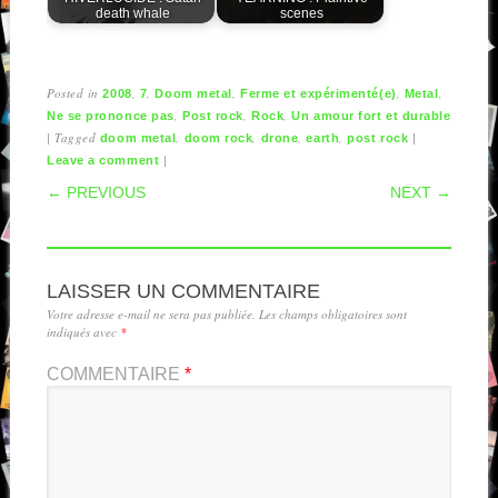
death whale
scenes
Posted in
,
,
,
,
,
2008
7
Doom metal
Ferme et expérimenté(e)
Metal
,
,
,
Ne se prononce pas
Post rock
Rock
Un amour fort et durable
|
Tagged
,
,
,
,
|
doom metal
doom rock
drone
earth
post rock
|
Leave a comment
POST NAVIGATION
← PREVIOUS
NEXT →
LAISSER UN COMMENTAIRE
Votre adresse e-mail ne sera pas publiée.
Les champs obligatoires sont
indiqués avec
*
COMMENTAIRE
*