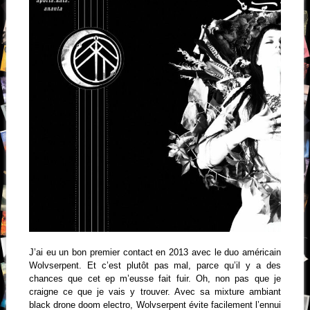
J’ai eu un bon premier contact en 2013 avec le duo américain
Wolvserpent. Et c’est plutôt pas mal, parce qu’il y a des
chances que cet ep m’eusse fait fuir. Oh, non pas que je
craigne ce que je vais y trouver. Avec sa mixture ambiant
black drone doom electro, Wolvserpent évite facilement l’ennui