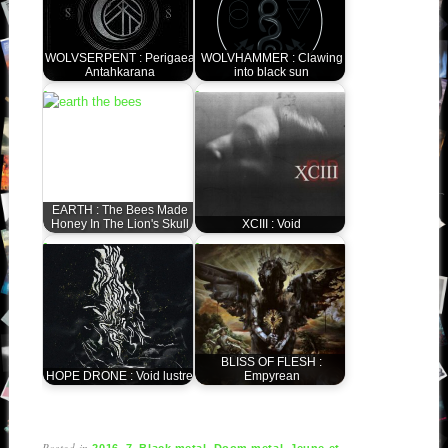
WOLVSERPENT : Perigaea
WOLVHAMMER : Clawing
Antahkarana
into black sun
EARTH : The Bees Made
Honey In The Lion's Skull
XCIII : Void
BLISS OF FLESH :
HOPE DRONE : Void lustre
Empyrean
Posted in
,
,
,
,