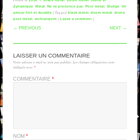
2016
7
Black metal
Doom metal
Jeune et
,
,
,
,
,
dynamique
Metal
Ne se prononce pas
Post metal
Sludge
Un
|
Tagged
,
,
,
amour fort et durable
black metal
doom metal
drone
,
|
|
post metal
wolvserpent
Leave a comment
POST NAVIGATION
← PREVIOUS
NEXT →
LAISSER UN COMMENTAIRE
Votre adresse e-mail ne sera pas publiée.
Les champs obligatoires sont
indiqués avec
*
COMMENTAIRE
*
NOM
*