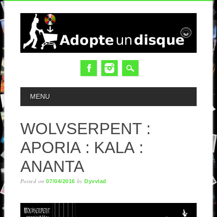
MAIN MENU
MENU
WOLVSERPENT :
APORIA : KALA :
ANANTA
Posted on
by
07/04/2016
Dyvvlad