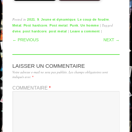
Posted in
,
,
,
,
2021
9
Jeune et dynamique
Le coup de foudre
,
,
,
,
|
Tagged
Metal
Post hardcore
Post metal
Punk
Un homme
,
,
|
|
dvne
post hardcore
post metal
Leave a comment
POST NAVIGATION
← PREVIOUS
NEXT →
LAISSER UN COMMENTAIRE
Votre adresse e-mail ne sera pas publiée.
Les champs obligatoires sont
indiqués avec
*
COMMENTAIRE
*