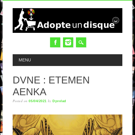
MAIN MENU
MENU
DVNE : ETEMEN
AENKA
Posted on
by
05/04/2021
Dyvvlad