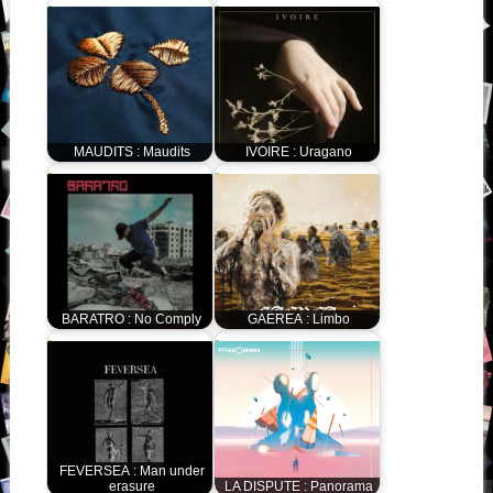
MAUDITS : Maudits
IVOIRE : Uragano
BARATRO : No Comply
GAEREA : Limbo
FEVERSEA : Man under
erasure
LA DISPUTE : Panorama