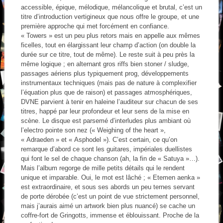
accessible, épique, mélodique, mélancolique et brutal, c’est un
titre d’introduction vertigineux que nous offre le groupe, et une
première approche qui met forcément en confiance.
« Towers » est un peu plus retors mais en appelle aux mêmes
ficelles, tout en élargissant leur champ d’action (on double la
durée sur ce titre, tout de même). Le reste suit à peu près la
même logique ; en alternant gros riffs bien stoner / sludge,
passages aériens plus typiquement prog, développements
instrumentaux techniques (mais pas de nature à complexifier
l’équation plus que de raison) et passages atmosphériques,
DVNE parvient à tenir en haleine l’auditeur sur chacun de ses
titres, happé par leur profondeur et leur sens de la mise en
scène. Le disque est parsemé d’interludes plus ambiant où
l’electro pointe son nez (« Weighing of the heart »,
« Adraeden » et « Asphodel »). C’est certain, ce qu’on
remarque d’abord ce sont les guitares, impériales duellistes
qui font le sel de chaque chanson (ah, la fin de « Satuya »…).
Mais l’album regorge de mille petits détails qui le rendent
unique et imparable. Oui, le mot est lâché ; « Etemen aenka »
est extraordinaire, et sous ses abords un peu ternes servant
de porte dérobée (c’est un point de vue strictement personnel,
mais j’aurais aimé un artwork bien plus nuancé) se cache un
coffre-fort de Gringotts, immense et éblouissant. Proche de la