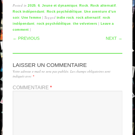
Posted in
,
,
,
,
,
2025
6
Jeune et dynamique
Rock
Rock alternatif
,
,
Rock indépendant
Rock psychédélique
Une aventure d'un
,
|
Tagged
,
,
soir
Une femme
indie rock
rock alternatif
rock
,
,
|
indépendant
rock psychédélique
the velveteers
Leave a
|
comment
POST NAVIGATION
← PREVIOUS
NEXT →
LAISSER UN COMMENTAIRE
Votre adresse e-mail ne sera pas publiée.
Les champs obligatoires sont
indiqués avec
*
COMMENTAIRE
*