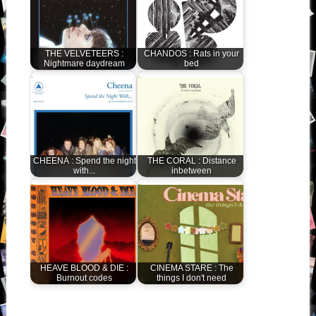
THE VELVETEERS :
CHANDOS : Rats in your
Nightmare daydream
bed
CHEENA : Spend the night
THE CORAL : Distance
with...
inbetween
HEAVE BLOOD & DIE :
CINEMA STARE : The
Burnout codes
things I don't need