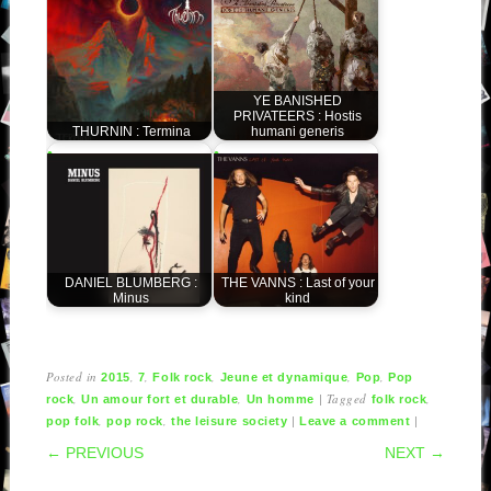
YE BANISHED
PRIVATEERS : Hostis
THURNIN : Termina
humani generis
DANIEL BLUMBERG :
THE VANNS : Last of your
Minus
kind
Posted in
,
,
,
,
,
2015
7
Folk rock
Jeune et dynamique
Pop
Pop
,
,
|
Tagged
,
rock
Un amour fort et durable
Un homme
folk rock
,
,
|
|
pop folk
pop rock
the leisure society
Leave a comment
POST NAVIGATION
← PREVIOUS
NEXT →