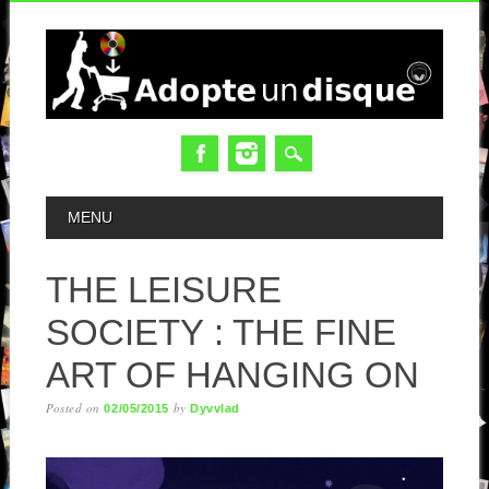
MAIN MENU
MENU
THE LEISURE
SOCIETY : THE FINE
ART OF HANGING ON
Posted on
by
02/05/2015
Dyvvlad