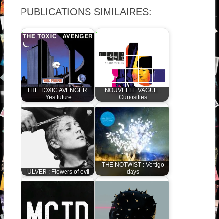
PUBLICATIONS SIMILAIRES:
THE TOXIC AVENGER :
NOUVELLE VAGUE :
Yes future
Curiosities
THE NOTWIST : Vertigo
ULVER : Flowers of evil
days