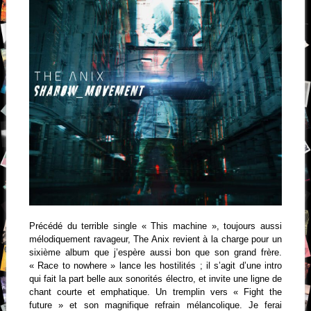
Précédé du terrible single « This machine », toujours aussi
mélodiquement ravageur, The Anix revient à la charge pour un
sixième album que j’espère aussi bon que son grand frère.
« Race to nowhere » lance les hostilités ; il s’agit d’une intro
qui fait la part belle aux sonorités électro, et invite une ligne de
chant courte et emphatique. Un tremplin vers « Fight the
future » et son magnifique refrain mélancolique. Je ferai