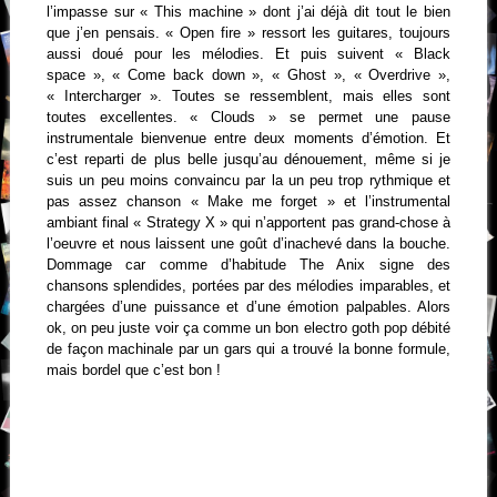
l’impasse sur « This machine » dont j’ai déjà dit tout le bien
que j’en pensais. « Open fire »
ressort les guitares,
toujours
aussi doué pour les mélodies. Et puis suivent « Black
space », « Come back down », «
Ghost », « Overdrive »,
« Intercharger ». Toutes se ressemblent, mais elles sont
toutes excellentes. « Clouds » se permet une pause
instrumentale bienvenue entre deux moments d’émotion.
Et
c’est reparti de plus belle jusqu’au dénouement, même si je
suis un peu moins convaincu par la un peu trop rythmique et
pas assez chanson « Make me forget » et l’instrumental
ambiant final « Strategy X » qui n’apportent pas grand-chose à
l’oeuvre et nous laissent une goût d’inachevé dans la bouche.
Dommage car comme d’habitude The Anix signe des
chansons splendides, portées par des mélodies imparables, et
chargées d’une puissance et d’une émotion palpables. Alors
ok, on peu juste voir ça comme un bon electro goth pop débité
de façon machinale par un gars qui a trouvé la bonne formule,
mais bordel que c’est bon !