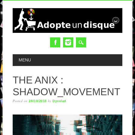
MAIN MENU
MENU
THE ANIX :
SHADOW_MOVEMENT
Posted on
by
28/10/2018
Dyvvlad