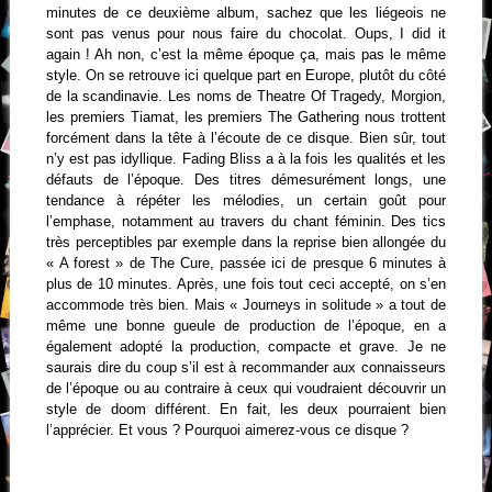
minutes de ce deuxième album, sachez que les liégeois ne
sont pas venus pour nous faire du chocolat. Oups, I did it
again ! Ah non, c’est la même époque ça, mais pas le même
style. On se retrouve ici quelque part en Europe, plutôt du côté
de la scandinavie. Les noms de Theatre Of Tragedy, Morgion,
les premiers Tiamat, les premiers The Gathering nous trottent
forcément dans la tête à l’écoute de ce disque. Bien sûr, tout
n’y est pas idyllique. Fading Bliss a à la fois les qualités et les
défauts de l’époque. Des titres démesurément longs, une
tendance à répéter les mélodies, un certain goût pour
l’emphase, notamment au travers du chant féminin. Des tics
très perceptibles par exemple dans la reprise bien allongée du
« A forest » de The Cure, passée ici de presque 6 minutes à
plus de 10 minutes. Après, une fois tout ceci accepté, on s’en
accommode très bien. Mais « Journeys in solitude » a tout de
même une bonne gueule de production de l’époque, en a
également adopté la production, compacte et grave. Je ne
saurais dire du coup s’il est à recommander aux connaisseurs
de l’époque ou au contraire à ceux qui voudraient découvrir un
style de doom différent. En fait, les deux pourraient bien
l’apprécier. Et vous ? Pourquoi aimerez-vous ce disque ?