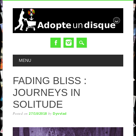
MAIN MENU
MENU
FADING BLISS :
JOURNEYS IN
SOLITUDE
Posted on
by
27/10/2018
Dyvvlad