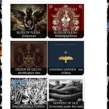
BLISS OF FLESH :
BLISS OF FLESH :
Empyrean
Metempsychosis
ORDER OF DECAY :
HANGING GARDEN : Isle
Mortification rites
of Bliss
SERPENT OF OLD :
INNUMERABLE FORMS :
Ensemble under the dark