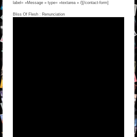
label= »Message » type= »textarea » /][/contact-form]
Bliss Of Flesh : Renunciation