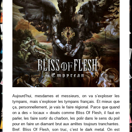
Aujourd’hui, mesdames et messieurs, on va s’exploser les
tympans, mais s’exploser les tympans français. Et mieux que
ça, personnellement, je vais le faire régional. Parce que quand
on a des « locaux » doués comme Bliss Of Flesh, il faut en
parler, les faire sortir du charbon, les polir dans le sens du poil
pour en faire un diamant brut aux arrêtes toujours tranchantes.
Bref. Bliss Of Flesh, son truc, c’est le dark metal. On est