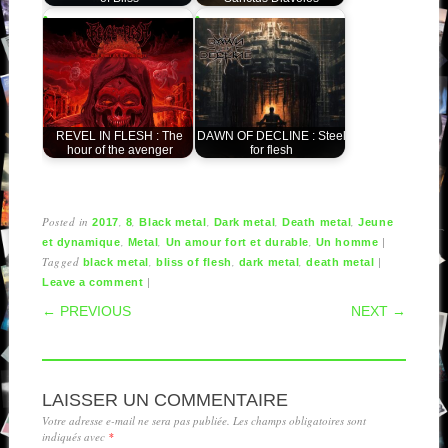
REVEL IN FLESH : The
DAWN OF DECLINE : Steel
hour of the avenger
for flesh
Posted in
,
,
,
,
,
2017
8
Black metal
Dark metal
Death metal
Jeune
,
,
,
|
et dynamique
Metal
Un amour fort et durable
Un homme
Tagged
,
,
,
|
black metal
bliss of flesh
dark metal
death metal
|
Leave a comment
POST NAVIGATION
← PREVIOUS
NEXT →
LAISSER UN COMMENTAIRE
Votre adresse e-mail ne sera pas publiée.
Les champs obligatoires sont
indiqués avec
*