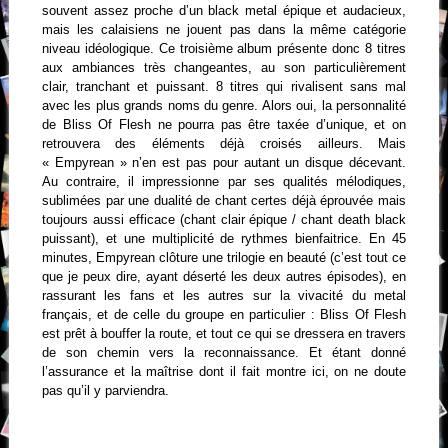
souvent assez proche d’un black metal épique et audacieux,
mais les calaisiens ne jouent pas dans la même catégorie
niveau idéologique. Ce troisième album présente donc 8 titres
aux ambiances très changeantes, au son particulièrement
clair, tranchant et puissant. 8 titres qui rivalisent sans mal
avec les plus grands noms du genre. Alors oui, la personnalité
de Bliss Of Flesh ne pourra pas être taxée d’unique, et on
retrouvera des éléments déjà croisés ailleurs. Mais
« Empyrean » n’en est pas pour autant un disque décevant.
Au contraire, il impressionne par ses qualités mélodiques,
sublimées par une dualité de chant certes déjà éprouvée mais
toujours aussi efficace (chant clair épique / chant death black
puissant), et une multiplicité de rythmes bienfaitrice. En 45
minutes, Empyrean clôture une trilogie en beauté (c’est tout ce
que je peux dire, ayant déserté les deux autres épisodes), en
rassurant les fans et les autres sur la vivacité du metal
français, et de celle du groupe en particulier : Bliss Of Flesh
est prêt à bouffer la route, et tout ce qui se dressera en travers
de son chemin vers la reconnaissance. Et étant donné
l’assurance et la maîtrise dont il fait montre ici, on ne doute
pas qu’il y parviendra.