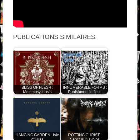
PUBLICATIONS SIMILAIRES:
BLISS OF FLESH :
INNUMERABLE FORMS :
Metempsychosis
Punishment in flesh
HANGING GARDEN : Isle
ROTTING CHRIST :
of Bliss
Sanctus Diavolos