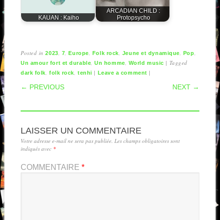
ARCADIAN CHILD :
KAUAN : Kaiho
Protopsycho
Posted in
,
,
,
,
,
,
2023
7
Europe
Folk rock
Jeune et dynamique
Pop
,
,
|
Tagged
Un amour fort et durable
Un homme
World music
,
,
|
|
dark folk
folk rock
tenhi
Leave a comment
POST NAVIGATION
← PREVIOUS
NEXT →
LAISSER UN COMMENTAIRE
Votre adresse e-mail ne sera pas publiée.
Les champs obligatoires sont
indiqués avec
*
COMMENTAIRE
*