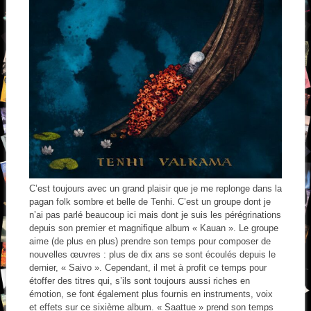
C’est toujours avec un grand plaisir que je me replonge dans la
pagan folk sombre et belle de Tenhi. C’est un groupe dont je
n’ai pas parlé beaucoup ici mais dont je suis les pérégrinations
depuis son premier et magnifique album « Kauan ». Le groupe
aime (de plus en plus) prendre son temps pour composer de
nouvelles œuvres : plus de dix ans se sont écoulés depuis le
dernier, « Saivo ». Cependant, il met à profit ce temps pour
étoffer des titres qui, s’ils sont toujours aussi riches en
émotion, se font également plus fournis en instruments, voix
et effets sur ce sixième album. « Saattue » prend son temps