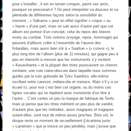
pour s’installer ; il est en terrain conquis, parmi ses amis,
pourquoi se presserait-il ? On peut interpréter sa douceur et sa
plénitude de différentes façons selon la sensibilité du
moment ; « Valkama » peut en effet signifier « crique » ou
« havre » d’une part, mais on sait aussi d’autre part que cet
album est porteur d’un concept, celui du repos des braves
morts au combat. Trois notions (voyage, repos, hommage) qui
peuvent d’ailleurs coller à l’ensemble de l’œuvre des
finlandais, mais aussi bien sûr à « Saattue » (« convoi »), le
plus long titre de l’album (plus de 11 minutes), qui gagne peu à
peu en intensité à mesure que les instruments s’y invitent.
« Kesavihanta » et la plupart des titres poursuivent un chemin
similaire, une voie claire-obscure dans laquelle nous sommes
guidés par la voix gutturale de Tyko Saarikko, elle-même
oscillant entre caresse, mélancolie et menace. Mais s’il y a un
écueil ici, pour moi c’est bien cet organe, ou du moins ces
lignes vocales qui se répètent avec monotonie d’un titre à
l’autre… C’est certes un peu la marque de fabrique de Tenhi,
mais je pense que les titres méritent un peu plus de variété,
d’autant plus que les mélodies, aussi magiques et tragiques
soient-elles, sont tout de même assez proches. Bien sûr, le
disque reste un moment de recueillement (j’écarterai juste
« Laineinen » que je trouve un peu pénible), mais j’avoue que