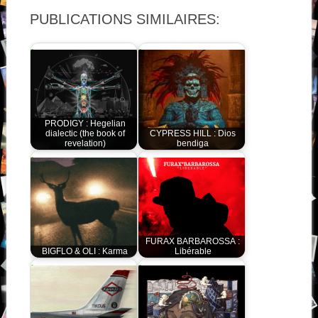
PUBLICATIONS SIMILAIRES:
PRODIGY : Hegelian
dialectic (the book of
CYPRESS HILL : Dios
revelation)
bendiga
FURAX BARBAROSSA :
BIGFLO & OLI : Karma
Libérable