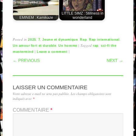
LITTLE SIMZ : Stillness in
EMINEM : Kamikaze
wonderland
Posted in
,
,
,
,
,
2025
7
Jeune et dynamique
Rap
Rap international
,
|
Tagged
,
Un amour fort et durable
Un homme
rap
sci-fi the
|
|
mastermind
Leave a comment
POST NAVIGATION
← PREVIOUS
NEXT →
LAISSER UN COMMENTAIRE
Votre adresse e-mail ne sera pas publiée.
Les champs obligatoires sont
indiqués avec
*
COMMENTAIRE
*