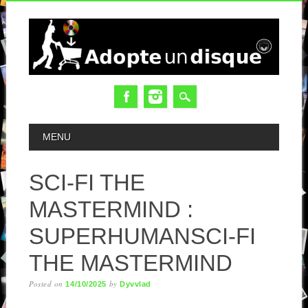
MAIN MENU
MENU
SCI-FI THE
MASTERMIND :
SUPERHUMANSCI-FI
THE MASTERMIND
Posted on
by
14/10/2025
Dyvvlad