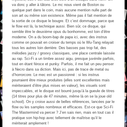
va donc y aller à tâtons. Le mc nous vient de Boston ou
quelque part dans le coin, mais aucune mention nulle part de
son art ou même son existence. Même pas il fait mention de
la sortie de ce disque le bougre. Et c’est dommage, parce que
le flow est là, la technique aussi. Bien sûr, ce disque, qui
semble être le deuxième opus du bonhomme, est loin d’être
moderne. On a du boom-bap de papa ici, avec des instrus
comme on pouvait en croiser du temps où le Wu-Tang relayait
tous les autres loin derrière. Des basses pas trop fat, des
mélodies jazzy / groovy classiques, une place centrale laissée
au rap. Sci-Fi a un timbre assez aigu, presque juvénile parfois,
tout en étant féroce et punky. Parfois, il me fait un peu penser
à Necro dans sa diction. Mais ici, pas de trace de metal ou
d’horrorcore. Le mec est un passionné : si les instrus
pourraient être mieux produites (elles sont excellentes mais
mériteraient d’être plus mises en valeur), les visuels sont
impeccables, et le disque est bourré jusqu’à la gueule de titres
(14 titres pour plus de 47 minutes, même là on se la joue old
school). On y croise aussi de belles références, lancées par le
flow ou les samples nombreux et efficaces. Est-ce que Sci-Fi
The Mastermind va percer ? J’en sais rien, mais en tout cas il
pratique son hip-hop avec tellement de maîtrise qu’il le
mériterait amplement !