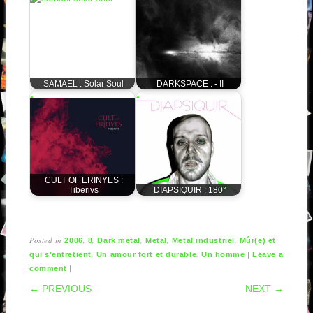
SAMAEL : Solar Soul
DARKSPACE : - II
CULT OF ERINYES :
Tiberivs
DIAPSIQUIR : 180°
Posted in
,
,
,
,
,
2006
8
Dark metal
Metal
Metal industriel
Mûr(e) et
,
,
|
qui s'entretient
Un amour fort et durable
Un homme
Leave a
|
comment
POST NAVIGATION
← PREVIOUS
NEXT →