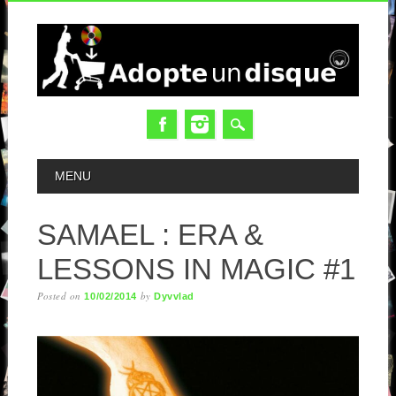
MAIN MENU
MENU
SAMAEL : ERA &
LESSONS IN MAGIC #1
Posted on
by
10/02/2014
Dyvvlad