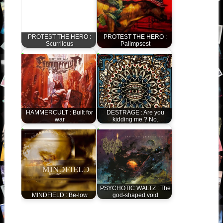
PROTEST THE HERO :
PROTEST THE HERO :
Scurrilous
Palimpsest
HAMMERCULT : Built for
DESTRAGE : Are you
war
kidding me ? No.
PSYCHOTIC WALTZ : The
MINDFIELD : Be-low
god-shaped void