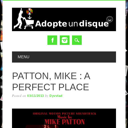
MAIN MENU
MENU
PATTON, MIKE : A
PERFECT PLACE
Posted on
by
03/11/2013
Dyvvlad