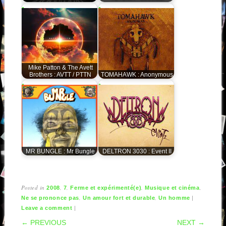
Mike Patton & The Avett
Brothers : AVTT / PTTN
TOMAHAWK : Anonymous
MR BUNGLE : Mr Bungle
DELTRON 3030 : Event II
Posted in
,
,
,
,
2008
7
Ferme et expérimenté(e)
Musique et cinéma
,
,
|
Ne se prononce pas
Un amour fort et durable
Un homme
|
Leave a comment
POST NAVIGATION
← PREVIOUS
NEXT →