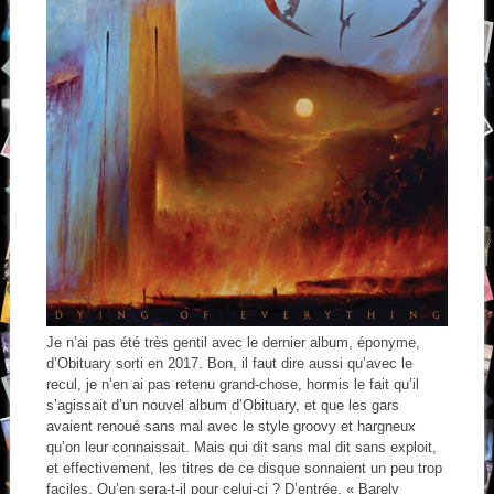
Je n’ai pas été très gentil avec le dernier album, éponyme,
d’Obituary sorti en 2017. Bon, il faut dire aussi qu’avec le
recul, je n’en ai pas retenu grand-chose, hormis le fait qu’il
s’agissait d’un nouvel album d’Obituary, et que les gars
avaient renoué sans mal avec le style groovy et hargneux
qu’on leur connaissait. Mais qui dit sans mal dit sans exploit,
et effectivement, les titres de ce disque sonnaient un peu trop
faciles. Qu’en sera-t-il pour celui-ci ? D’entrée, « Barely