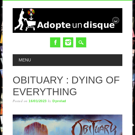
MAIN MENU
MENU
OBITUARY : DYING OF
EVERYTHING
Posted on
by
16/01/2023
Dyvvlad