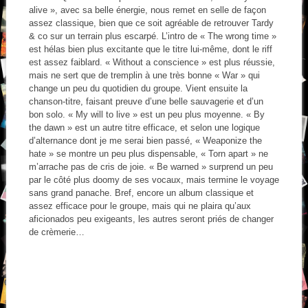
alive », avec sa belle énergie, nous remet en selle de façon
assez classique, bien que ce soit agréable de retrouver Tardy
& co sur un terrain plus escarpé. L’intro de « The wrong time »
est hélas bien plus excitante que le titre lui-même, dont le riff
est assez faiblard. « Without a conscience » est plus réussie,
mais ne sert que de tremplin à une très bonne « War » qui
change un peu du quotidien du groupe. Vient ensuite la
chanson-titre, faisant preuve d’une belle sauvagerie et d’un
bon solo. « My will to live » est un peu plus moyenne. « By
the dawn » est un autre titre efficace, et selon une logique
d’alternance dont je me serai bien passé, « Weaponize the
hate » se montre un peu plus dispensable, « Torn apart » ne
m’arrache pas de cris de joie. « Be warned » surprend un peu
par le côté plus doomy de ses vocaux, mais termine le voyage
sans grand panache. Bref, encore un album classique et
assez efficace pour le groupe, mais qui ne plaira qu’aux
aficionados peu exigeants, les autres seront priés de changer
de crèmerie…