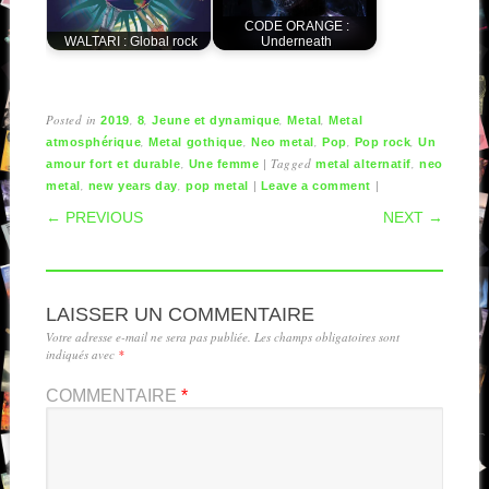
CODE ORANGE :
WALTARI : Global rock
Underneath
Posted in
,
,
,
,
2019
8
Jeune et dynamique
Metal
Metal
,
,
,
,
,
atmosphérique
Metal gothique
Neo metal
Pop
Pop rock
Un
,
|
Tagged
,
amour fort et durable
Une femme
metal alternatif
neo
,
,
|
|
metal
new years day
pop metal
Leave a comment
POST NAVIGATION
← PREVIOUS
NEXT →
LAISSER UN COMMENTAIRE
Votre adresse e-mail ne sera pas publiée.
Les champs obligatoires sont
indiqués avec
*
COMMENTAIRE
*