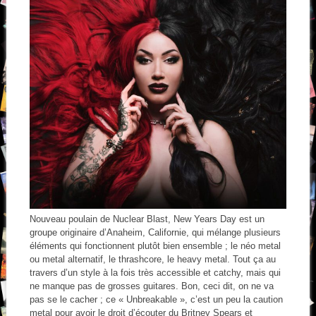
Nouveau poulain de Nuclear Blast, New Years Day est un
groupe originaire d’Anaheim, Californie, qui mélange plusieurs
éléments qui fonctionnent plutôt bien ensemble ; le néo metal
ou metal alternatif, le thrashcore, le heavy metal. Tout ça au
travers d’un style à la fois très accessible et catchy, mais qui
ne manque pas de grosses guitares. Bon, ceci dit, on ne va
pas se le cacher ; ce « Unbreakable », c’est un peu la caution
metal pour avoir le droit d’écouter du Britney Spears et