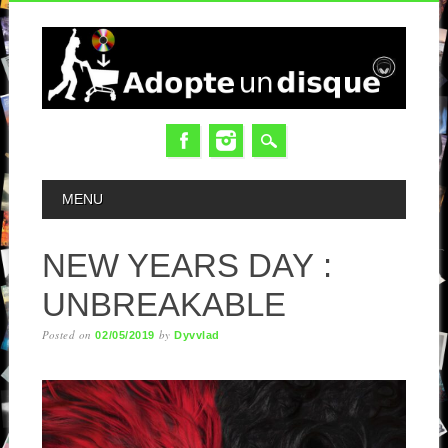
MAIN MENU
MENU
NEW YEARS DAY :
UNBREAKABLE
Posted on
by
02/05/2019
Dyvvlad