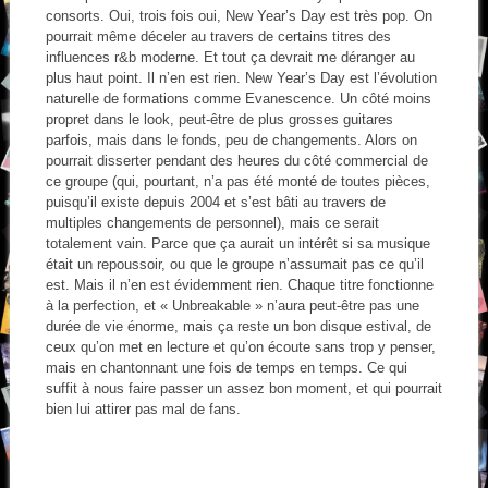
consorts. Oui, trois fois oui, New Year’s Day est très pop. On
pourrait même déceler au travers de certains titres des
influences r&b moderne. Et tout ça devrait me déranger au
plus haut point. Il n’en est rien. New Year’s Day est l’évolution
naturelle de formations comme Evanescence. Un côté moins
propret dans le look, peut-être de plus grosses guitares
parfois, mais dans le fonds, peu de changements. Alors on
pourrait disserter pendant des heures du côté commercial de
ce groupe (qui, pourtant, n’a pas été monté de toutes pièces,
puisqu’il existe depuis 2004 et s’est bâti au travers de
multiples changements de personnel), mais ce serait
totalement vain. Parce que ça aurait un intérêt si sa musique
était un repoussoir, ou que le groupe n’assumait pas ce qu’il
est. Mais il n’en est évidemment rien. Chaque titre fonctionne
à la perfection, et « Unbreakable » n’aura peut-être pas une
durée de vie énorme, mais ça reste un bon disque estival, de
ceux qu’on met en lecture et qu’on écoute sans trop y penser,
mais en chantonnant une fois de temps en temps. Ce qui
suffit à nous faire passer un assez bon moment, et qui pourrait
bien lui attirer pas mal de fans.