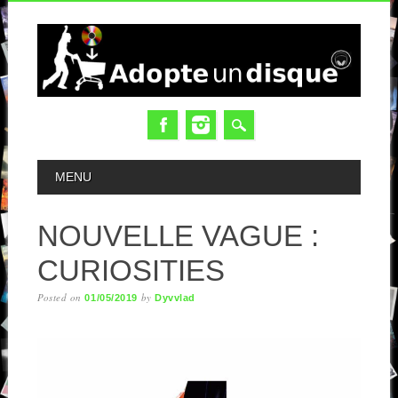
MAIN MENU
MENU
NOUVELLE VAGUE :
CURIOSITIES
Posted on
by
01/05/2019
Dyvvlad