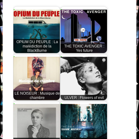
OPIUM DU PEUPLE : La
malédiction de la
THE TOXIC AVENGER :
BlackBurne
Yes future
LE NOISEUR : Musique de
chambre
ULVER : Flowers of evil