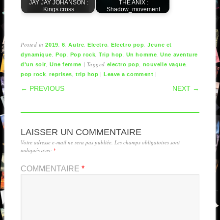
JAY JAY JOHANSON :
THE ANIX :
Kings cross
Shadow_movement
Posted in
,
,
,
,
,
2019
6
Autre
Electro
Electro pop
Jeune et
,
,
,
,
,
dynamique
Pop
Pop rock
Trip hop
Un homme
Une aventure
,
|
Tagged
,
,
d'un soir
Une femme
electro pop
nouvelle vague
,
,
|
|
pop rock
reprises
trip hop
Leave a comment
POST NAVIGATION
← PREVIOUS
NEXT →
LAISSER UN COMMENTAIRE
Votre adresse e-mail ne sera pas publiée.
Les champs obligatoires sont
indiqués avec
*
COMMENTAIRE
*