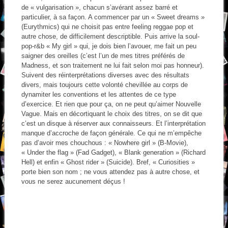
de « vulgarisation », chacun s’avérant assez barré et
particulier, à sa façon. A commencer par un « Sweet dreams »
(Eurythmics) qui ne choisit pas entre feeling reggae pop et
autre chose, de difficilement descriptible. Puis arrive la soul-
pop-r&b « My girl » qui, je dois bien l’avouer, me fait un peu
saigner des oreilles (c’est l’un de mes titres préférés de
Madness, et son traitement ne lui fait selon moi pas honneur).
Suivent des réinterprétations diverses avec des résultats
divers, mais toujours cette volonté chevillée au corps de
dynamiter les conventions et les attentes de ce type
d’exercice. Et rien que pour ça, on ne peut qu’aimer Nouvelle
Vague. Mais en décortiquant le choix des titres, on se dit que
c’est un disque à réserver aux connaisseurs. Et l’interprétation
manque d’accroche de façon générale. Ce qui ne m’empêche
pas d’avoir mes chouchous : « Nowhere girl » (B-Movie),
« Under the flag » (Fad Gadget), « Blank generation » (Richard
Hell) et enfin « Ghost rider » (Suicide). Bref, « Curiosities »
porte bien son nom ; ne vous attendez pas à autre chose, et
vous ne serez aucunement déçus !