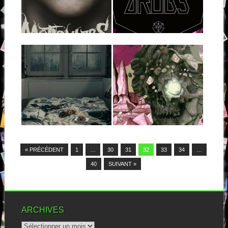
SHIFT
Le punk n’est pas,
convenons-en, un genre très
Quatre albums en douze ans,
fermé à l’expérimentation...
ça reste dans une bonne
▶
▶
moyenne....
05.05.17
18.04.17
BOARS : THERE
DARKEST HOUR :
WILL BE PARTIES
GODLESS
THERE WILL BE
PROPHETS & THE
FUN THERE WILL
MIGRANT FLORA
BE GALLOWS FOR
EVERYONE
Ce nom me dit quelque chose,
▶
mais je n’arrive pas à...
▶
3% électro, 3% rock, 3% hip-
hop et 91% irrévérents, c’est
ainsi...
« PRÉCÉDENT
1
…
30
31
32
33
34
…
40
SUIVANT »
ARCHIVES