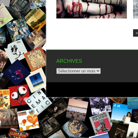
▶
«
ARCHIVES