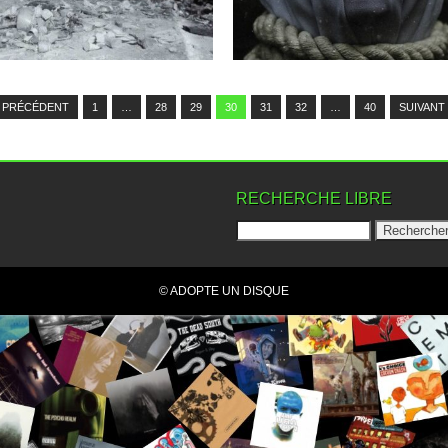
▶
▶
 PRÉCÉDENT
1
…
28
29
30
31
32
…
40
SUIVANT 
RECHERCHE LIBRE
© ADOPTE UN DISQUE