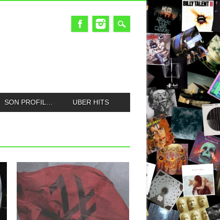
SON PROFIL…
UBER HITS
30.11.17
PHINEHAS : DARK FLAG
A La Mirada, Californie, il y a un Holiday
Inn, un...