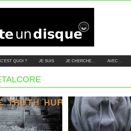
C’EST QUOI ?
JE SUIS
JE CHERCHE…
AVEC…
ETALCORE
31.01.18
10.12.17
PRO-PAIN : THE TRUTH
THE FACELESS : IN
HURTS
BECOMING A GHOST
Gary Meskill n’est peut-être pas le mec le
Dans la famille death metal technique à
plus charismatique au...
tendance prog, je demande...