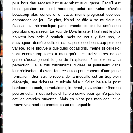
plus hors des sentiers battus et rebattus du genre. Car s’il est
bien question de post hardcore, celui de Kolari s’avère
beaucoup plus concis et efficace, moins progressif que ses
camarades de jeu. De plus, Kolari insuffle à sa musique un
élan assez mélancolique par moments, ce qui lui amène un
peu plus d’épaisseur. La voix de Dwarfmaster Flash est le plus
souvent braillarde à souhait, mais ne vous y fiez pas, le
sauvageon derrière celle-ci est capable de beaucoup plus de
variété, et le prouve à quelques occasions, même si celles-ci
sont encore trop rares à mon goût. Les treize titres de ce
galop d’essai jouent le jeu de l’explosion / implosion à la
perfection ; à la fois foisonnants d’idées et pointilleux dans
leur réalisation, ils sont tout ce qu’on peut espérer d’une jeune
formation. Bien sûr, le revers de la médaille est un trop-plein
d’énergie, une richesse musicale folle : Kolari balaie le post
hardcore, le punk, le metalcore, le thrash, s’aventure même un
peu au-delà ; il est parfois difficile à suivre pour qui n’a pas les
oreilles grandes ouvertes. Mais ça n’est pas mon cas, et je
trouve vraiment ce premier essai remarquable !