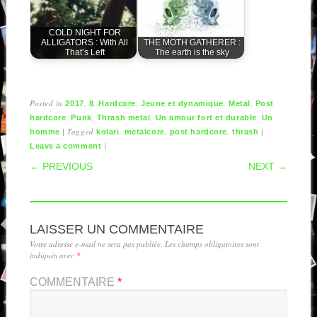
COLD NIGHT FOR
ALLIGATORS : With All
THE MOTH GATHERER :
That’s Left
The earth is the sky
Posted in
,
,
,
,
,
2017
8
Hardcore
Jeune et dynamique
Metal
Post
,
,
,
,
hardcore
Punk
Thrash metal
Un amour fort et durable
Un
|
Tagged
,
,
,
|
homme
kolari
metalcore
post hardcore
thrash
|
Leave a comment
POST NAVIGATION
← PREVIOUS
NEXT →
LAISSER UN COMMENTAIRE
Votre adresse e-mail ne sera pas publiée.
Les champs obligatoires sont
indiqués avec
*
COMMENTAIRE
*