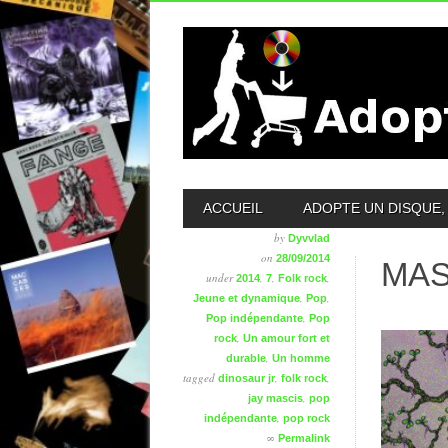
MAIN MENU
ACCUEIL
ADOPTE UN DISQUE, 
by
Dyvvlad
on
28/09/2014
MAS
under
,
,
,
2014
7
Folk rock
,
,
Jeune et dynamique
Pop
,
Pop indépendante
Pop
,
rock
Un amour fort et
,
durable
Un homme
tagged
,
,
dinosaur jr
folk rock
,
jay mascis
pop
,
indépendante
pop rock
∞
Permalink