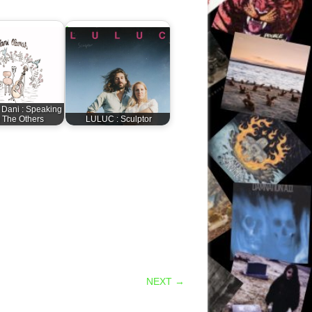
Dani : Speaking
 The Others
LULUC : Sculptor
NEXT →