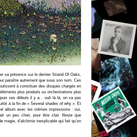
ier sa présence sur le dernier Strand Of Oaks,
pour paraître autrement que sous son nom. Ces
boutissent à constituer des disques chargés en
 éléments plus produits ou orchestrations plus
uis ses débuts il y a… ouh là là, on va pas
uitté à la fin de « Several shades of why ». Et
l album avec les mêmes impressions : oui,
it un peu chier, pour être clair. Reste que
magie, d’alchimie inexplicable qui fait qu’on