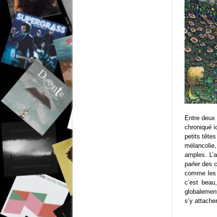
Entre deux 
chroniqué i
petits tête
mélancolie,
amples. L’
parler des 
comme les 
c’est beau
globalement
s’y attache