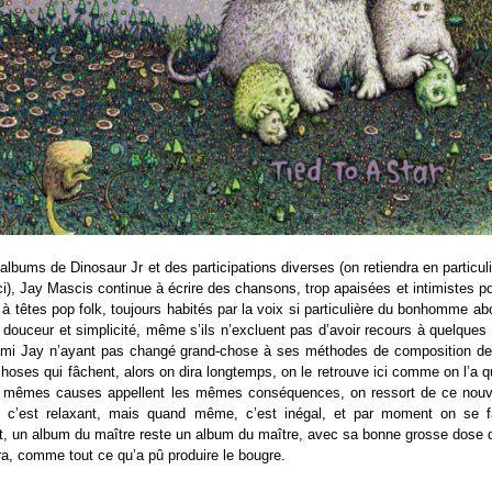
albums de Dinosaur Jr et des participations diverses (on retiendra en particul
ci), Jay Mascis continue à écrire des chansons, trop apaisées et intimistes 
s à têtes pop folk, toujours habités par la voix si particulière du bonhomme a
 douceur et simplicité, même s’ils n’excluent pas d’avoir recours à quelques
ami Jay n’ayant pas changé grand-chose à ses méthodes de composition dep
choses qui fâchent, alors on dira longtemps, on le retrouve ici comme on l’a q
mêmes causes appellent les mêmes conséquences, on ressort de ce nouve
, c’est relaxant, mais quand même, c’est inégal, et par moment on se fa
, un album du maître reste un album du maître, avec sa bonne grosse dose de 
ra, comme tout ce qu’a pû produire le bougre.