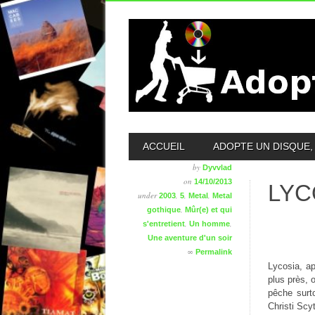
MAIN MENU
ACCUEIL
ADOPTE UN DISQUE, 
by
Dyvvlad
on
14/10/2013
LYC
under
,
,
,
2003
5
Metal
Metal
,
gothique
Mûr(e) et qui
,
,
s'entretient
Un homme
Une aventure d'un soir
∞
Permalink
Lycosia, ap
plus près, 
pêche surto
Christi Scy