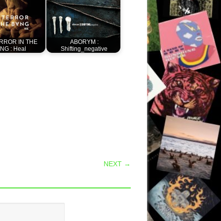
RROR IN THE
ABORYM :
NG : Heal
Shifting_negative
NEXT →