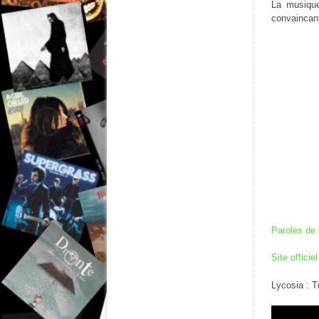
La musique
convaincant
Paroles de 
Site officiel
Lycosia : T