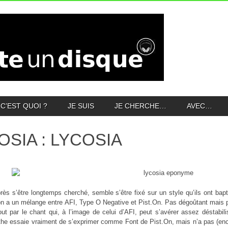
C’EST QUOI ?
JE SUIS
JE CHERCHE…
AVEC…
OSIA : LYCOSIA
rès s’être longtemps cherché, semble s’être fixé sur un style qu’ils ont bap
on a un mélange entre AFI, Type O Negative et Pist.On. Pas dégoûtant mais p
ut par le chant qui, à l’image de celui d’AFI, peut s’avérer assez déstabil
the essaie vraiment de s’exprimer comme Font de Pist.On, mais n’a pas (enco