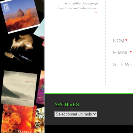
pas publiée.
Les champs
obligatoires sont indiqués avec
*
NOM
*
E-MAIL
*
SITE W
ARCHIVES