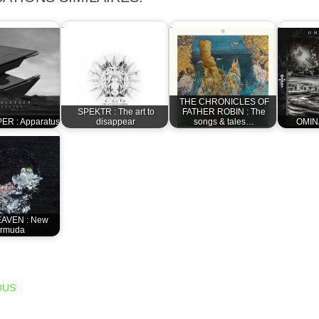
THE CHRONICLES OF
SPEKTR : The art to
FATHER ROBIN : The
ER : Apparatus
disappear
songs & tales…
OMIN
AVEN : New
ermuda
T NAVIGATION
OUS