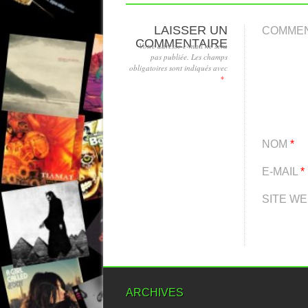
LAISSER UN
COMME
COMMENTAIRE
Votre adresse e-mail ne sera
pas publiée.
Les champs
obligatoires sont indiqués avec
*
NOM
*
E-MAIL
*
SITE W
ARCHIVES