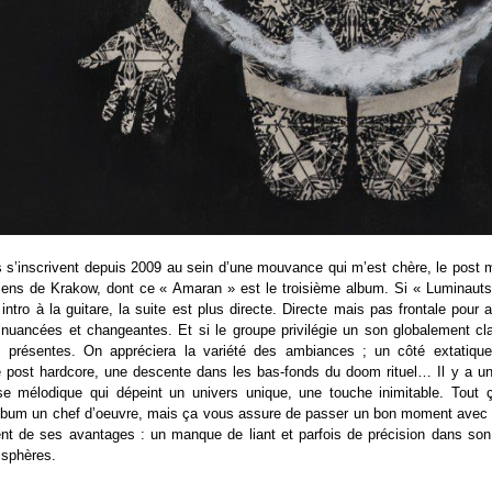
s s’inscrivent depuis 2009 au sein d’une mouvance qui m’est chère, le post m
ens de Krakow, dont ce « Amaran » est le troisième album. Si « Luminauts »
intro à la guitare, la suite est plus directe. Directe mais pas frontale pour au
nuancées et changeantes. Et si le groupe privilégie un son globalement cla
présentes. On appréciera la variété des ambiances ; un côté extatique
 post hardcore, une descente dans les bas-fonds du doom rituel… Il y a un
se mélodique qui dépeint un univers unique, une touche inimitable. Tout
album un chef d’oeuvre, mais ça vous assure de passer un bon moment avec
ient de ses avantages : un manque de liant et parfois de précision dans s
 sphères.