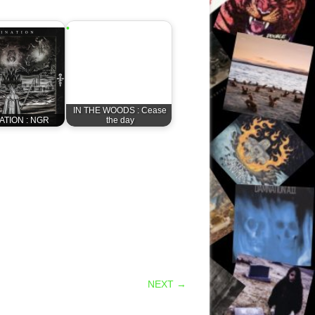
IN THE WOODS : Cease
ATION : NGR
the day
NEXT →