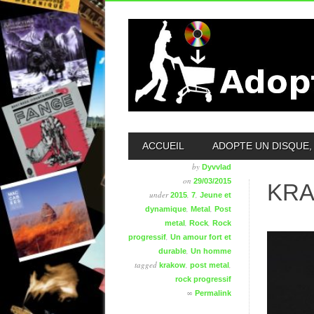
MAIN MENU
ACCUEIL
ADOPTE UN DISQUE, 
by
Dyvvlad
on
29/03/2015
KRA
under
,
,
2015
7
Jeune et
,
,
dynamique
Metal
Post
,
,
metal
Rock
Rock
,
progressif
Un amour fort et
,
durable
Un homme
tagged
,
,
krakow
post metal
rock progressif
∞
Permalink