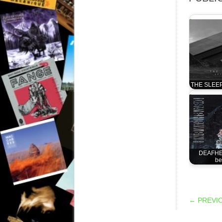
THE SLEEP
DEAFHE
b
POS
← PREVI