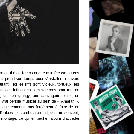
etal, il était temps que je m’intéresse au cas
 prend son temps pour s’installer, à travers
tant ; ici les riffs sont vicieux, tortueux, les
ir, des influences bien sombres sont tout de
, un son grungy, une sauvagerie black, un
 vrai périple musical au sein de « Amaran »,
 ça ne concourt pas forcément à faire de ce
 Krakow. Le combo a en fait, comme souvent,
on montage, ce qui empêche l’album d’accéder