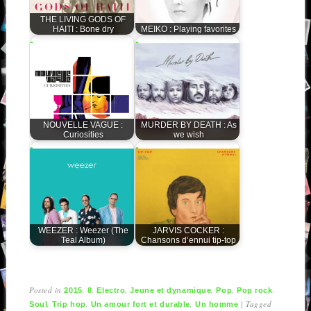
THE LIVING GODS OF
HAITI : Bone dry
MEIKO : Playing favorites
NOUVELLE VAGUE :
MURDER BY DEATH : As
Curiosities
we wish
WEEZER : Weezer (The
JARVIS COCKER :
Teal Album)
Chansons d’ennui tip-top
Posted in
,
,
,
,
,
,
2015
8
Electro
Jeune et dynamique
Pop
Pop rock
,
,
,
|
Tagged
Soul
Trip hop
Un amour fort et durable
Un homme