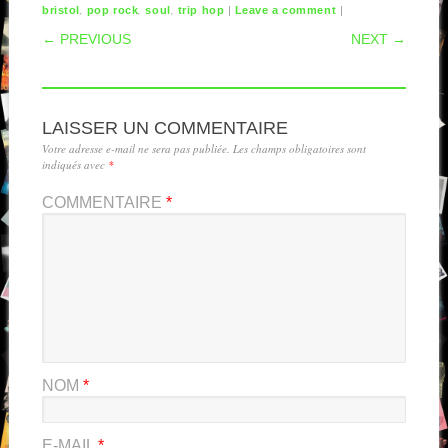
,
,
,
|
|
bristol
pop rock
soul
trip hop
Leave a comment
POST NAVIGATION
← PREVIOUS
NEXT →
LAISSER UN COMMENTAIRE
Votre adresse e-mail ne sera pas publiée.
Les champs obligatoires sont
indiqués avec
*
COMMENTAIRE
*
NOM
*
E-MAIL
*