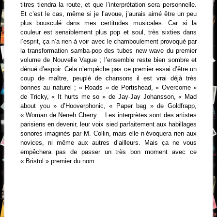
titres tiendra la route, et que l’interprétation sera personnelle.
Et c’est le cas, même si je l’avoue, j’aurais aimé être un peu
plus bousculé dans mes certitudes musicales. Car si la
couleur est sensiblement plus pop et soul, très sixties dans
l’esprit, ça n’a rien à voir avec le chamboulement provoqué par
la transformation samba-pop des tubes new wave du premier
volume de Nouvelle Vague ; l’ensemble reste bien sombre et
dénué d’espoir. Cela n’empêche pas ce premier essai d’être un
coup de maître, peuplé de chansons il est vrai déjà très
bonnes au naturel ; « Roads » de Portishead, « Overcome »
de Tricky, « It hurts me so » de Jay-Jay Johansson, « Mad
about you » d’Hooverphonic, « Paper bag » de Goldfrapp,
« Woman de Neneh Cherry… Les interprètes sont des artistes
parisiens en devenir, leur voix sied parfaitement aux habillages
sonores imaginés par M. Collin, mais elle n’évoquera rien aux
novices, ni même aux autres d’ailleurs. Mais ça ne vous
empêchera pas de passer un très bon moment avec ce
« Bristol » premier du nom.