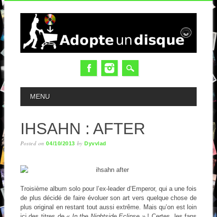
MAIN MENU
MENU
IHSAHN : AFTER
Posted on
by
04/10/2013
Dyvvlad
Troisième album solo pour l’ex-leader d’Emperor, qui a une fois
de plus décidé de faire évoluer son art vers quelque chose de
plus original en restant tout aussi extrême. Mais qu’on est loin
ici des titres de
« In the Nightside Eclipse »
! Certes, les fans