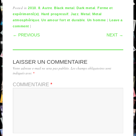
Posted in
,
,
,
,
,
2010
8
Autre
Black metal
Dark metal
Ferme et
,
,
,
,
expérimenté(e)
Hard progressif
Jazz
Metal
Metal
,
,
|
atmosphérique
Un amour fort et durable
Un homme
Leave a
|
comment
POST NAVIGATION
← PREVIOUS
NEXT →
LAISSER UN COMMENTAIRE
Votre adresse e-mail ne sera pas publiée.
Les champs obligatoires sont
indiqués avec
*
COMMENTAIRE
*