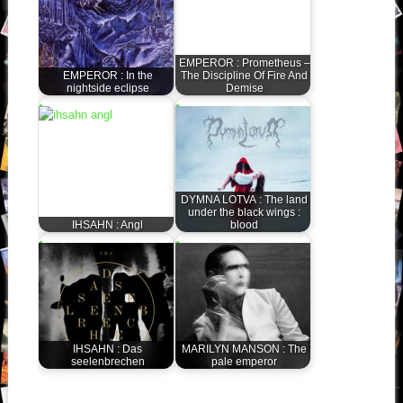
EMPEROR : Prometheus –
EMPEROR : In the
The Discipline Of Fire And
nightside eclipse
Demise
DYMNA LOTVA : The land
under the black wings :
IHSAHN : Angl
blood
IHSAHN : Das
MARILYN MANSON : The
seelenbrechen
pale emperor