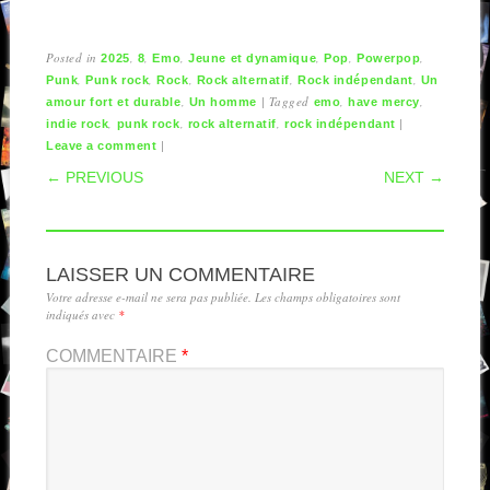
Posted in
,
,
,
,
,
,
2025
8
Emo
Jeune et dynamique
Pop
Powerpop
,
,
,
,
,
Punk
Punk rock
Rock
Rock alternatif
Rock indépendant
Un
,
|
Tagged
,
,
amour fort et durable
Un homme
emo
have mercy
,
,
,
|
indie rock
punk rock
rock alternatif
rock indépendant
|
Leave a comment
POST NAVIGATION
← PREVIOUS
NEXT →
LAISSER UN COMMENTAIRE
Votre adresse e-mail ne sera pas publiée.
Les champs obligatoires sont
indiqués avec
*
COMMENTAIRE
*