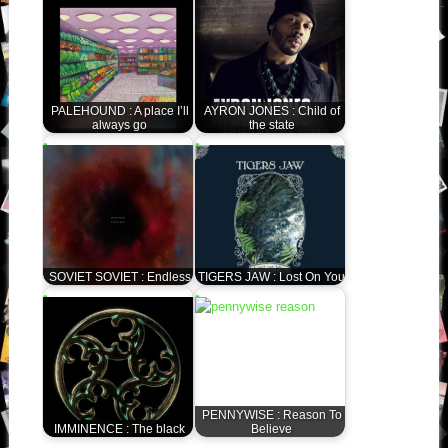
PALEHOUND : A place I’ll
AYRON JONES : Child of
always go
the state
SOVIET SOVIET : Endless
TIGERS JAW : Lost On You
PENNYWISE : Reason To
IMMINENCE : The black
Believe