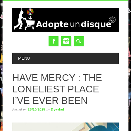
MAIN MENU
MENU
HAVE MERCY : THE
LONELIEST PLACE
I’VE EVER BEEN
Posted on
by
28/10/2025
Dyvvlad