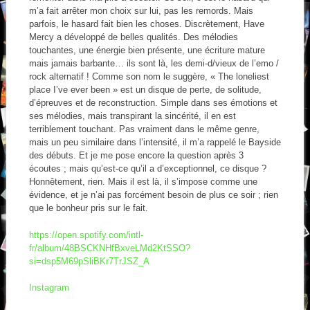
m’a fait arrêter mon choix sur lui, pas les remords. Mais
parfois, le hasard fait bien les choses. Discrètement, Have
Mercy a développé de belles qualités. Des mélodies
touchantes, une énergie bien présente, une écriture mature
mais jamais barbante… ils sont là, les demi-d/vieux de l’emo /
rock alternatif ! Comme son nom le suggère, « The loneliest
place I’ve ever been » est un disque de perte, de solitude,
d’épreuves et de reconstruction. Simple dans ses émotions et
ses mélodies, mais transpirant la sincérité, il en est
terriblement touchant. Pas vraiment dans le même genre,
mais un peu similaire dans l’intensité, il m’a rappelé le Bayside
des débuts. Et je me pose encore la question après 3
écoutes ; mais qu’est-ce qu’il a d’exceptionnel, ce disque ?
Honnêtement, rien. Mais il est là, il s’impose comme une
évidence, et je n’ai pas forcément besoin de plus ce soir ; rien
que le bonheur pris sur le fait.
https://open.spotify.com/intl-
fr/album/48BSCKNHfBxveLMd2KtSSO?
si=dsp5M69pSliBKr7TrJSZ_A
Instagram