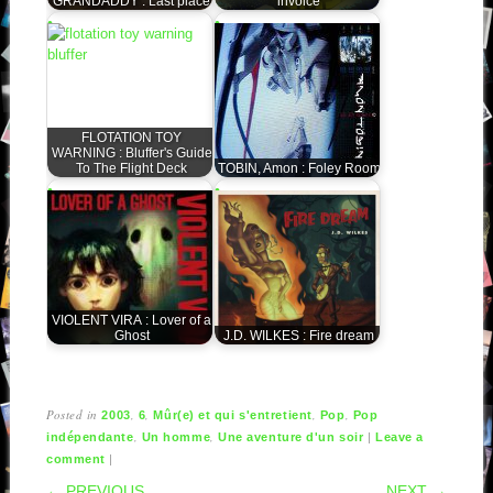
GRANDADDY : Last place
invoice
FLOTATION TOY
WARNING : Bluffer's Guide
To The Flight Deck
TOBIN, Amon : Foley Room
VIOLENT VIRA : Lover of a
Ghost
J.D. WILKES : Fire dream
Posted in
,
,
,
,
2003
6
Mûr(e) et qui s'entretient
Pop
Pop
,
,
|
indépendante
Un homme
Une aventure d'un soir
Leave a
|
comment
POST NAVIGATION
← PREVIOUS
NEXT →