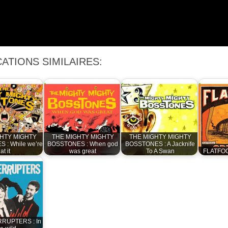
ATIONS SIMILAIRES:
HTY MIGHTY
THE MIGHTY MIGHTY
THE MIGHTY MIGHTY
 : While we’re
BOSSTONES : When god
BOSSTONES : A Jacknife
at it
was great
To A Swan
FLATFOO
RRUPTERS : In