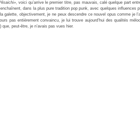
Hisaichi»
, voici qu’arrive le premier titre, pas mauvais, calé quelque part e
s’enchaînent, dans la plus pure tradition pop punk, avec quelques influences 
e la galette, objectivement, je ne peux descendre ce nouvel opus comme je l’a
ours pas entièrement convaincu, je lui trouve aujourd’hui des qualités mélo
) que, peut-être, je n’avais pas vues hier.