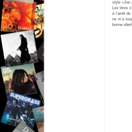
style
«Joe 
Les titres 
à l’arrêt d
ne m’a touj
bonne idée!