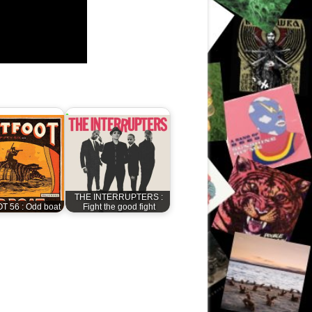
THE INTERRUPTERS :
T 56 : Odd boat
Fight the good fight