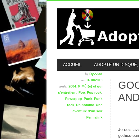
MAIN MENU
ACCUEIL
ADOPTE UN DISQUE, 
by
Dyvvlad
on
01/10/2013
GOO
under
,
,
2004
6
Mûr(e) et qui
,
,
,
s'entretient
Pop
Pop rock
AND
,
,
Powerpop
Punk
Punk
,
,
rock
Un homme
Une
aventure d'un soir
∞
Permalink
Je dois av
gothico-pun