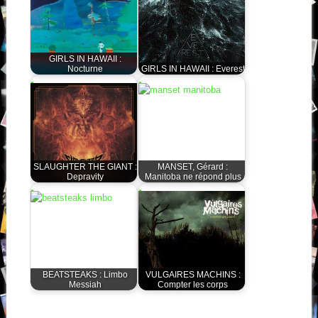
GIRLS IN HAWAII :
Nocturne
GIRLS IN HAWAII : Everest
SLAUGHTER THE GIANT :
MANSET, Gérard :
Depravity
Manitoba ne répond plus
BEATSTEAKS : Limbo
VULGAIRES MACHINS :
Messiah
Compter les corps