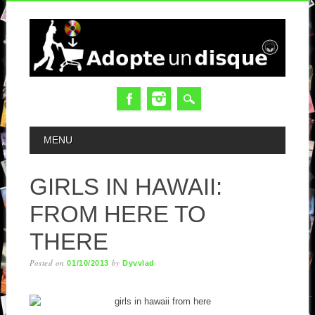
MAIN MENU
MENU
GIRLS IN HAWAII:
FROM HERE TO
THERE
Posted on
by
01/10/2013
Dyvvlad