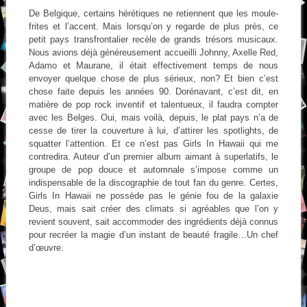
De Belgique, certains hérétiques ne retiennent que les moule-
frites et l’accent. Mais lorsqu’on y regarde de plus près, ce
petit pays transfrontalier recèle de grands trésors musicaux.
Nous avions déjà généreusement accueilli Johnny, Axelle Red,
Adamo et Maurane, il était effectivement temps de nous
envoyer quelque chose de plus sérieux, non? Et bien c’est
chose faite depuis les années 90. Dorénavant, c’est dit, en
matière de pop rock inventif et talentueux, il faudra compter
avec les Belges. Oui, mais voilà, depuis, le plat pays n’a de
cesse de tirer la couverture à lui, d’attirer les spotlights, de
squatter l’attention. Et ce n’est pas Girls In Hawaii qui me
contredira. Auteur d’un premier album aimant à superlatifs, le
groupe de pop douce et automnale s’impose comme un
indispensable de la discographie de tout fan du genre. Certes,
Girls In Hawaii ne possède pas le génie fou de la galaxie
Deus, mais sait créer des climats si agréables que l’on y
revient souvent, sait accommoder des ingrédients déjà connus
pour recréer la magie d’un instant de beauté fragile…Un chef
d’œuvre.