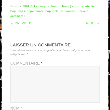
Posted in
,
,
,
,
2004
9
Le coup de foudre
Mûr(e) et qui s'entretient
,
,
,
|
Pop
Pop indépendante
Pop rock
Un homme
Leave a
|
comment
POST NAVIGATION
← PREVIOUS
NEXT →
LAISSER UN COMMENTAIRE
Votre adresse e-mail ne sera pas publiée.
Les champs obligatoires sont
indiqués avec
*
COMMENTAIRE
*
NOM
*