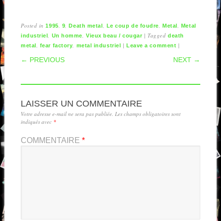
Posted in
,
,
,
,
,
1995
9
Death metal
Le coup de foudre
Metal
Metal
,
,
|
Tagged
industriel
Un homme
Vieux beau / cougar
death
,
,
|
|
metal
fear factory
metal industriel
Leave a comment
POST NAVIGATION
← PREVIOUS
NEXT →
LAISSER UN COMMENTAIRE
Votre adresse e-mail ne sera pas publiée.
Les champs obligatoires sont
indiqués avec
*
COMMENTAIRE
*